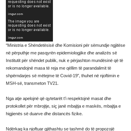
“Ministria e Shëndetësisë dhe Komisioni për sëmundje ngjitëse
në përputhje me pasqyrën epidemiologjike dhe analizës së
Institutit për shëndet publik, nuk e përjashton mundësinë që të
rekomandojnë masa të reja me qëllim të parandalimit të
shpërndarjes së mëtejme të Covid-19”, thuhet në njoftimin e
MSH-së, transmeton TV21.
Nga atje apelojnë që qytetarët t’i respektojnë masat dhe
protokollet për mbrojtje, siç janë mbajtja e maskës, mbajtja e
higjienës së duarve dhe distancës fizike.
Ndërkaq ka njoftuar gjithashtu se tashmë do të propozojë