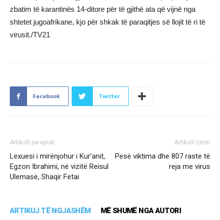
zbatim të karantinës 14-ditore për të gjithë ata që vijnë nga
shtetet jugoafrikane, kjo për shkak të paraqitjes së llojit të ri të
virusit./TV21
Facebook
Twitter
Artikulli paraprak
Artikulli tjetër
Lexuesi i mirënjohur i Kur’anit,
Pesë viktima dhe 807 raste të
Egzon Ibrahimi, në vizitë Reisul
reja me virus
Ulemasë, Shaqir Fetai
ARTIKUJ TË NGJASHËM
MË SHUMË NGA AUTORI