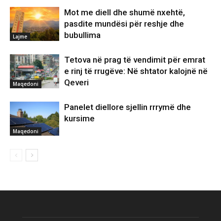
Mot me diell dhe shumë nxehtë,
pasdite mundësi për reshje dhe
bubullima
Lajme
Tetova në prag të vendimit për emrat
e rinj të rrugëve: Në shtator kalojnë në
Qeveri
Maqedoni
Panelet diellore sjellin rrrymë dhe
kursime
Maqedoni