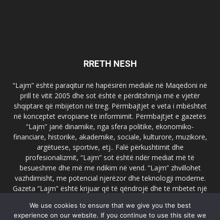
RRETH NESH
“Lajm” është paraqitur në hapësirën mediale në Maqedoni në
prill të vitit 2005 dhe sot është e përditshmja më e vjetër
shqiptare që mbijeton në treg. Përmbajtjet e veta i mbështet
në konceptet evropiane të informimit. Përmbajtjet e gazetës
“Lajm” janë dinamike, nga sfera politike, ekonomiko-
financiare, historike, akademike, sociale, kulturore, muzikore,
argëtuese, sportive, etj.. Falë përkushtimit dhe
profesionalizmit, “Lajm” sot është ndër mediat më të
besueshme dhe më me ndikim në vend. “Lajm” zhvillohet
vazhdimisht, me potencial njerëzor dhe teknologji moderne.
Gazeta “Lajm” është krijuar që të qëndrojë dhe të mbetet një
emër i dallueshëm në hapësirat ballkanike dhe evropiane. Ueb
We use cookies to ensure that we give you the best
faqja zyrtare e gazetës “Lajm”, www.lajmpress.org është një
experience on our website. If you continue to use this site we
ndër portalet më të njohur në Maqedoni.