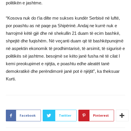
politikën e jashtme.
“Kosova nuk do t’ia dilte me sukses kundër Serbisë në luftë,
por poashtu as në paqe pa Shipërinë. Andaj ne kurrë nuk e
harrojmë këtë gjë dhe në shekullin 21 duam të ecim bashkë,
shpejtë dhe fuqishëm. Në veçanti duam që të bashkëpunojmë
në aspektin ekonomik të prodhimtarisë, të arsimit, të sigurisë e
politikës së jashtme. besojmë se këto janë fusha në të cilat I
kemi preokupimet e njëjta, e poashtu edhe aleatët tanë
demokratikë dhe perëndimorë janë pot ë njëjtit”, ka theksuar
Kurti.
Facebook
Twitter
Pinterest