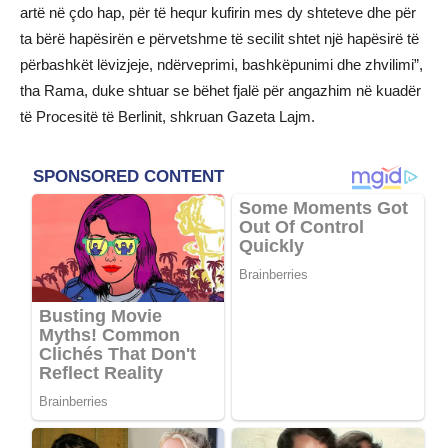
artë në çdo hap, për të hequr kufirin mes dy shteteve dhe për
ta bërë hapësirën e përvetshme të secilit shtet një hapësirë të
përbashkët lëvizjeje, ndërveprimi, bashkëpunimi dhe zhvilimi”,
tha Rama, duke shtuar se bëhet fjalë për angazhim në kuadër
të Procesitë të Berlinit, shkruan Gazeta Lajm.