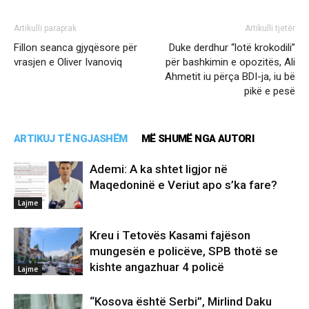
Artikulli paraprak
Artikulli tjetër
Fillon seanca gjyqësore për
Duke derdhur “lotë krokodili”
vrasjen e Oliver Ivanoviq
për bashkimin e opozitës, Ali
Ahmetit iu përça BDI-ja, iu bë
pikë e pesë
ARTIKUJ TË NGJASHËM
MË SHUMË NGA AUTORI
Ademi: A ka shtet ligjor në
Maqedoninë e Veriut apo s’ka fare?
Lajme
Kreu i Tetovës Kasami fajëson
mungesën e policëve, SPB thotë se
kishte angazhuar 4 policë
Lajme
“Kosova është Serbi”, Mirlind Daku