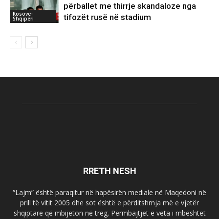
përballet me thirrje skandaloze nga
Kosovë-
tifozët rusë në stadium
Shqipëri
RRETH NESH
“Lajm” është paraqitur në hapësirën mediale në Maqedoni në
prill të vitit 2005 dhe sot është e përditshmja më e vjetër
shqiptare që mbijeton në treg. Përmbajtjet e veta i mbështet