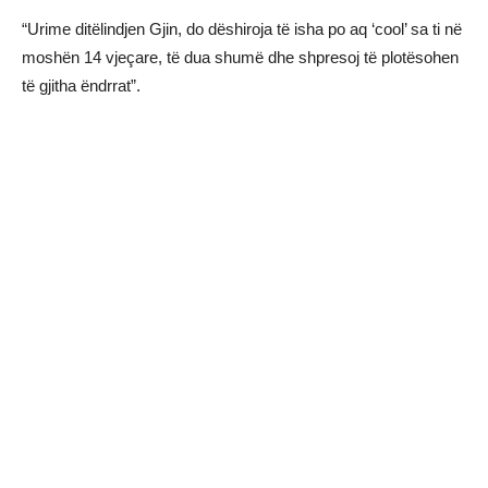
“Urime ditëlindjen Gjin, do dëshiroja të isha po aq ‘cool’ sa ti në
moshën 14 vjeçare, të dua shumë dhe shpresoj të plotësohen
të gjitha ëndrrat”.