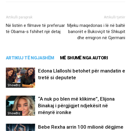
Artikulli paraprak
Artikulli tjetër
Në listën e filmave të preferuar
Mjeku maqedonas i lë në baltë
të Obama-s fshihet një detaj
banorët e Bukoviçit të Shkupit
dhe emigron në Gjermani
ARTIKUJ TË NGJASHËM
MË SHUMË NGA AUTORI
Edona Llalloshi betohet për mandatin e
tretë si deputete
ShowBiz
“A nuk po blen më klikime”, Elijona
Binakaj i përgjigjet ndjekësit në
mënyrë ironike
ShowBiz
Bebe Rexha arrin 100 milionë dëgjime