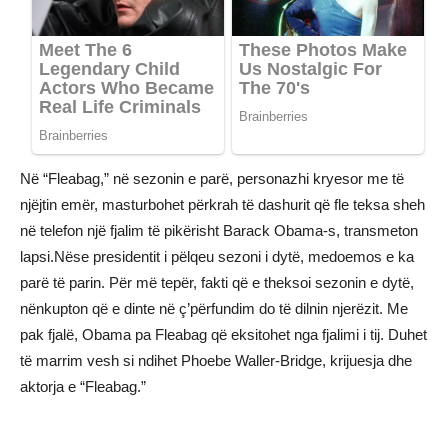
Në “Fleabag,” në sezonin e parë, personazhi kryesor me të
njëjtin emër, masturbohet përkrah të dashurit që fle teksa sheh
në telefon një fjalim të pikërisht Barack Obama-s, transmeton
lapsi.Nëse presidentit i pëlqeu sezoni i dytë, medoemos e ka
parë të parin. Për më tepër, fakti që e theksoi sezonin e dytë,
nënkupton që e dinte në ç’përfundim do të dilnin njerëzit. Me
pak fjalë, Obama pa Fleabag që eksitohet nga fjalimi i tij. Duhet
të marrim vesh si ndihet Phoebe Waller-Bridge, krijuesja dhe
aktorja e “Fleabag.”