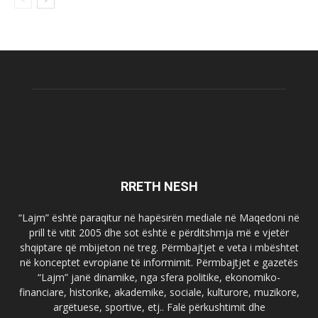
RRETH NESH
“Lajm” është paraqitur në hapësirën mediale në Maqedoni në
prill të vitit 2005 dhe sot është e përditshmja më e vjetër
shqiptare që mbijeton në treg. Përmbajtjet e veta i mbështet
në konceptet evropiane të informimit. Përmbajtjet e gazetës
“Lajm” janë dinamike, nga sfera politike, ekonomiko-
financiare, historike, akademike, sociale, kulturore, muzikore,
argëtuese, sportive, etj.. Falë përkushtimit dhe