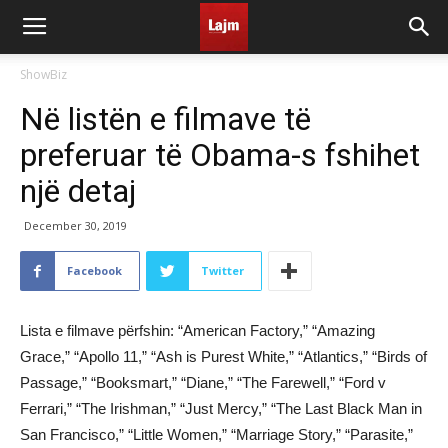
ShowBiz
Në listën e filmave të
preferuar të Obama-s fshihet
një detaj
December 30, 2019
Facebook
Twitter
Lista e filmave përfshin: “American Factory,” “Amazing
Grace,” “Apollo 11,” “Ash is Purest White,” “Atlantics,” “Birds of
Passage,” “Booksmart,” “Diane,” “The Farewell,” “Ford v
Ferrari,” “The Irishman,” “Just Mercy,” “The Last Black Man in
San Francisco,” “Little Women,” “Marriage Story,” “Parasite,”