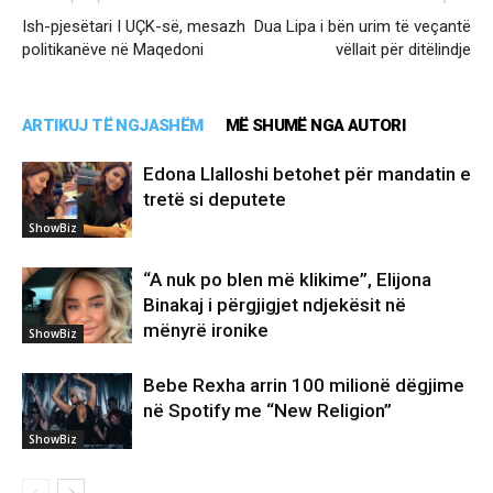
Ish-pjesëtari I UÇK-së, mesazh
Dua Lipa i bën urim të veçantë
politikanëve në Maqedoni
vëllait për ditëlindje
ARTIKUJ TË NGJASHËM
MË SHUMË NGA AUTORI
Edona Llalloshi betohet për mandatin e
tretë si deputete
ShowBiz
“A nuk po blen më klikime”, Elijona
Binakaj i përgjigjet ndjekësit në
mënyrë ironike
ShowBiz
Bebe Rexha arrin 100 milionë dëgjime
në Spotify me “New Religion”
ShowBiz