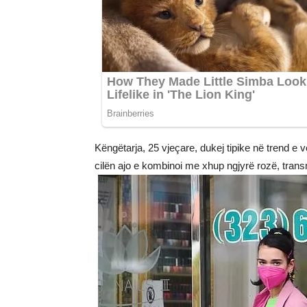
Këngëtarja, 25 vjeçare, dukej tipike në trend e v
cilën ajo e kombinoi me xhup ngjyrë rozë, trans