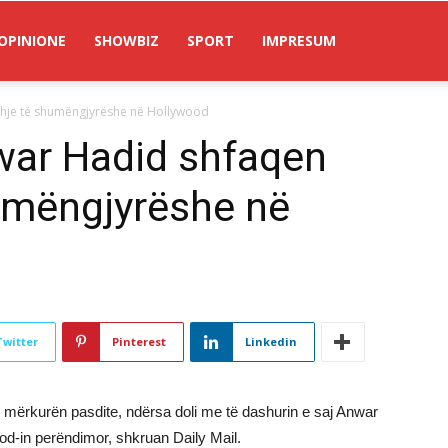
OPINIONE
SHOWBIZ
SPORT
IMPRESUM
hje të shumëngjyrëshe në Hollywood
war Hadid shfaqen
umëngjyrëshe në
Twitter
Pinterest
Linkedin
të mërkurën pasdite, ndërsa doli me të dashurin e saj Anwar
wod-in perëndimor, shkruan Daily Mail.