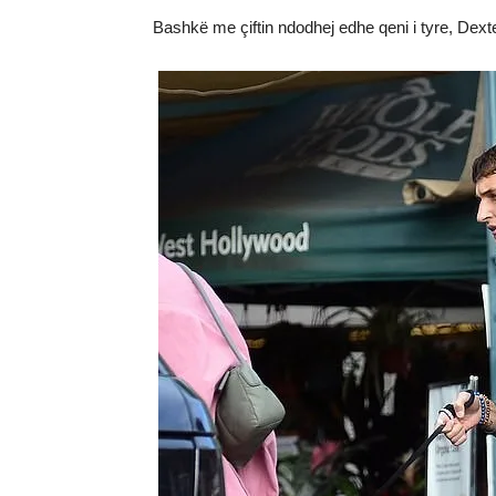
Bashkë me çiftin ndodhej edhe qeni i tyre, Dext