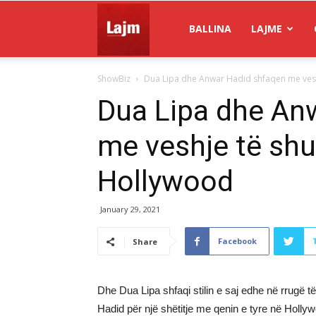
Gazeta
BALLINA
LAJME
ShowBiz
Dua Lipa dhe Anwar Hadid shfaqen me ves
Lajm
Dua Lipa dhe An
me veshje të sh
Hollywood
January 29, 2021
Facebook
Share
Dhe Dua Lipa shfaqi stilin e saj edhe në rrugë 
Hadid për një shëtitje me qenin e tyre në Holly