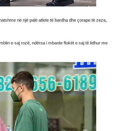
rehatshme në një palë atlete të bardha dhe çorape të zeza,
in e saj rozë, ndërsa i mbante flokët e saj të lidhur me