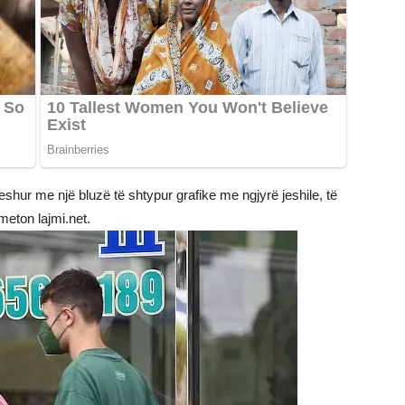
eshur me një bluzë të shtypur grafike me ngjyrë jeshile, të
meton lajmi.net.