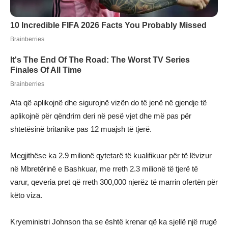
Ata që aplikojnë dhe sigurojnë vizën do të jenë në gjendje të
aplikojnë për qëndrim deri në pesë vjet dhe më pas për
shtetësinë britanike pas 12 muajsh të tjerë.
Megjithëse ka 2.9 milionë qytetarë të kualifikuar për të lëvizur
në Mbretërinë e Bashkuar, me rreth 2.3 milionë të tjerë të
varur, qeveria pret që rreth 300,000 njerëz të marrin ofertën për
këto viza.
Kryeministri Johnson tha se është krenar që ka sjellë një rrugë