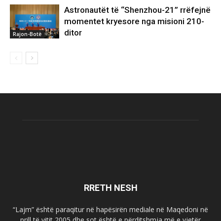
Astronautët të “Shenzhou-21” rrëfejnë
momentet kryesore nga misioni 210-
ditor
Rajon-Botë
RRETH NESH
“Lajm” është paraqitur në hapësirën mediale në Maqedoni në
prill të vitit 2005 dhe sot është e përditshmja më e vjetër