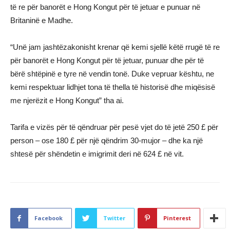
të re për banorët e Hong Kongut për të jetuar e punuar në
Britaninë e Madhe.
“Unë jam jashtëzakonisht krenar që kemi sjellë këtë rrugë të re
për banorët e Hong Kongut për të jetuar, punuar dhe për të
bërë shtëpinë e tyre në vendin tonë. Duke vepruar kështu, ne
kemi respektuar lidhjet tona të thella të historisë dhe miqësisë
me njerëzit e Hong Kongut” tha ai.
Tarifa e vizës për të qëndruar për pesë vjet do të jetë 250 £ për
person – ose 180 £ për një qëndrim 30-mujor – dhe ka një
shtesë për shëndetin e imigrimit deri në 624 £ në vit.
Facebook
Twitter
Pinterest