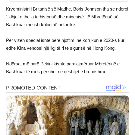
Kryeministri i Britanisë së Madhe, Boris Johnson tha se nderoi
“lidhjet e thella të historisë dhe miqësisë” të Mbretërisë së
Bashkuar me ish-koloninë britanike.
Për vizën special ishte bërë njoftimi në korrikun e 2020-s kur
edhe Kina vendosi një ligj të ri të sigurisë në Hong Kong.
Ndërsa, më parë Pekini kishte paralajmëruar Mbretërinë e
Bashkuar të mos përzihet në çështjet e brendshme.