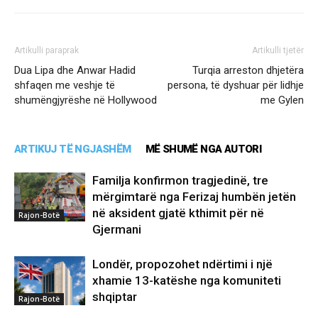
Artikulli paraprak
Artikulli tjetër
Dua Lipa dhe Anwar Hadid
Turqia arreston dhjetëra
shfaqen me veshje të
persona, të dyshuar për lidhje
shumëngjyrëshe në Hollywood
me Gylen
ARTIKUJ TË NGJASHËM
MË SHUMË NGA AUTORI
Familja konfirmon tragjedinë, tre
mërgimtarë nga Ferizaj humbën jetën
në aksident gjatë kthimit për në
Rajon-Botë
Gjermani
Londër, propozohet ndërtimi i një
xhamie 13-katëshe nga komuniteti
shqiptar
Rajon-Botë