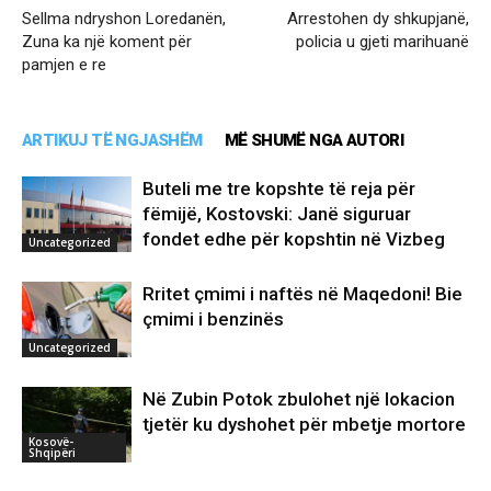
Sellma ndryshon Loredanën,
Arrestohen dy shkupjanë,
Zuna ka një koment për
policia u gjeti marihuanë
pamjen e re
ARTIKUJ TË NGJASHËM
MË SHUMË NGA AUTORI
Buteli me tre kopshte të reja për
fëmijë, Kostovski: Janë siguruar
fondet edhe për kopshtin në Vizbeg
Uncategorized
Rritet çmimi i naftës në Maqedoni! Bie
çmimi i benzinës
Uncategorized
Në Zubin Potok zbulohet një lokacion
tjetër ku dyshohet për mbetje mortore
Kosovë-
Shqipëri