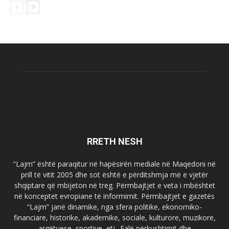
RRETH NESH
“Lajm” është paraqitur në hapësirën mediale në Maqedoni në
prill të vitit 2005 dhe sot është e përditshmja më e vjetër
shqiptare që mbijeton në treg. Përmbajtjet e veta i mbështet
në konceptet evropiane të informimit. Përmbajtjet e gazetës
“Lajm” janë dinamike, nga sfera politike, ekonomiko-
financiare, historike, akademike, sociale, kulturore, muzikore,
argëtuese, sportive, etj.. Falë përkushtimit dhe