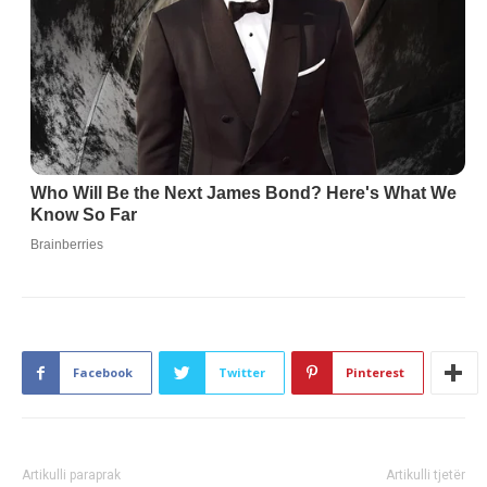
Facebook
Twitter
Pinterest
Artikulli paraprak
Artikulli tjetër