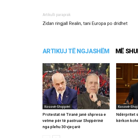
Artikulli paraprak
Zidan ringjall Realin, tani Europa po dridhet
ARTIKUJ TË NGJASHËM
MË SHU
Kosovë-Shqipëri
Kosovë-Shqi
Protestat në Tiranë janë shpresa e
Ndërpritet s
vetme për të pastruar Shqipërinë
kërkon kohë
nga plehu 30 vjeçarë