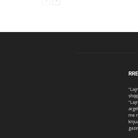
RR
“Laj
shqi
“Laj
argë
me n
krij
gaze