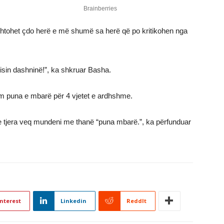
shtohet çdo herë e më shumë sa herë që po kritikohen nga
sin dashninë!”, ka shkruar Basha.
tëm puna e mbarë për 4 vjetet e ardhshme.
e tjera veq mundeni me thanë “puna mbarë.”, ka përfunduar
nterest
Linkedin
ReddIt