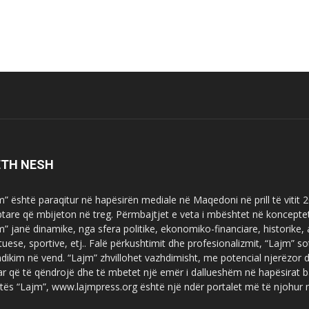
ETH NESH
m” është paraqitur në hapësirën mediale në Maqedoni në prill të vitit
ptare që mbijeton në treg. Përmbajtjet e veta i mbështet në koncepte
m” janë dinamike, nga sfera politike, ekonomiko-financiare, historike,
tuese, sportive, etj.. Falë përkushtimit dhe profesionalizmit, “Lajm
dikim në vend. “Lajm” zhvillohet vazhdimisht, me potencial njerëzor
uar që të qëndrojë dhe të mbetet një emër i dallueshëm në hapësirat b
tës “Lajm”, www.lajmpress.org është një ndër portalet më të njohur