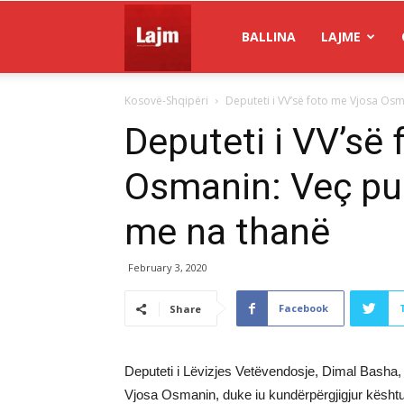
Gazeta
BALLINA
LAJME
Kosovë-Shqipëri
Deputeti i VV’së foto me Vjosa Os
Lajm
Deputeti i VV’së
Osmanin: Veç p
me na thanë
February 3, 2020
Facebook
Share
Deputeti i Lëvizjes Vetëvendosje, Dimal Basha, 
Vjosa Osmanin, duke iu kundërpërgjigjur kështu g