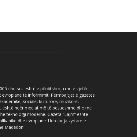
 2005 dhe sot është e përditshmja më e vjetër
t evropiane të informimit. Përmbajtjet e gazetës
 akademike, sociale, kulturore, muzikore,
” sot është ndër mediat më të besueshme dhe më
 dhe teknologji moderne. Gazeta “Lajm” është
allkanike dhe evropiane. Ueb faqja zyrtare e
 në Maqedoni.