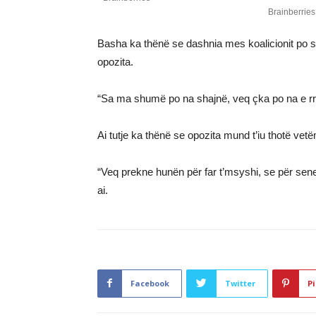
Basha ka thënë se dashnia mes koalicionit po 
opozita.
“Sa ma shumë po na shajnë, veq çka po na e rri
Ai tutje ka thënë se opozita mund t’iu thotë ve
“Veq prekne hunën për far t’msyshi, se për sen
ai.
Facebook
Twitter
Pi