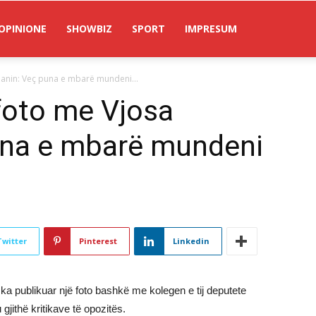
OPINIONE
SHOWBIZ
SPORT
IMPRESUM
manin: Veç puna e mbarë mundeni...
 foto me Vjosa
una e mbarë mundeni
Twitter
Pinterest
Linkedin
ka publikuar një foto bashkë me kolegen e tij deputete
jithë kritikave të opozitës.