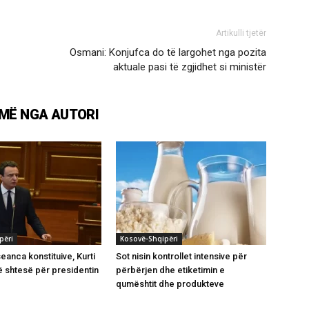
Artikulli tjetër
Osmani: Konjufca do të largohet nga pozita
aktuale pasi të zgjidhet si ministër
MË NGA AUTORI
përi
Kosovë-Shqipëri
eanca konstituive, Kurti
Sot nisin kontrollet intensive për
 shtesë për presidentin
përbërjen dhe etiketimin e
qumështit dhe produkteve