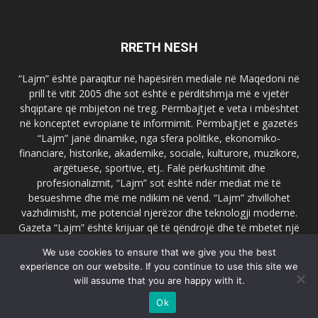
RRETH NESH
“Lajm” është paraqitur në hapësirën mediale në Maqedoni në
prill të vitit 2005 dhe sot është e përditshmja më e vjetër
shqiptare që mbijeton në treg. Përmbajtjet e veta i mbështet
në konceptet evropiane të informimit. Përmbajtjet e gazetës
“Lajm” janë dinamike, nga sfera politike, ekonomiko-
financiare, historike, akademike, sociale, kulturore, muzikore,
argëtuese, sportive, etj.. Falë përkushtimit dhe
profesionalizmit, “Lajm” sot është ndër mediat më të
besueshme dhe më me ndikim në vend. “Lajm” zhvillohet
vazhdimisht, me potencial njerëzor dhe teknologji moderne.
Gazeta “Lajm” është krijuar që të qëndrojë dhe të mbetet një
emër i dallueshëm në hapësirat ballkanike dhe evropiane. Ueb
We use cookies to ensure that we give you the best
faqja zyrtare e gazetës “Lajm”, www.lajmpress.org është një
experience on our website. If you continue to use this site we
ndër portalet më të njohur në Maqedoni.
will assume that you are happy with it.
Na kontakto:
lajm.sk@gmail.com
Ok