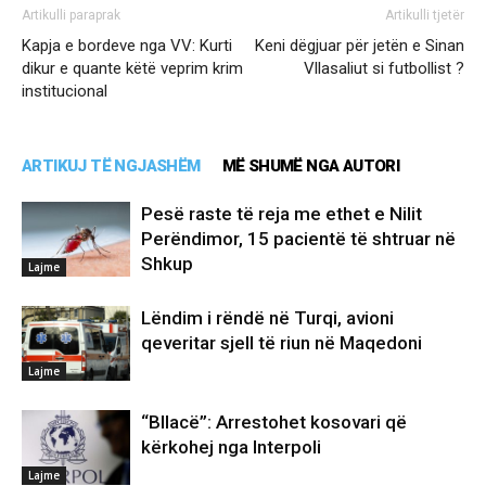
Artikulli paraprak
Artikulli tjetër
Kapja e bordeve nga VV: Kurti
Keni dëgjuar për jetën e Sinan
dikur e quante këtë veprim krim
Vllasaliut si futbollist ?
institucional
ARTIKUJ TË NGJASHËM
MË SHUMË NGA AUTORI
Pesë raste të reja me ethet e Nilit
Perëndimor, 15 pacientë të shtruar në
Shkup
Lajme
Lëndim i rëndë në Turqi, avioni
qeveritar sjell të riun në Maqedoni
Lajme
“Bllacë”: Arrestohet kosovari që
kërkohej nga Interpoli
Lajme