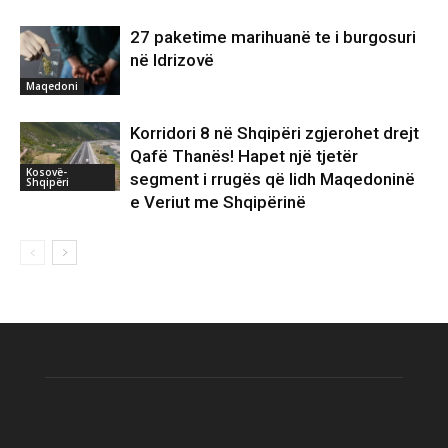
27 paketime marihuanë te i burgosuri
në Idrizovë
Maqedoni
Korridori 8 në Shqipëri zgjerohet drejt
Qafë Thanës! Hapet një tjetër
Kosovë-
segment i rrugës që lidh Maqedoninë
Shqipëri
e Veriut me Shqipërinë