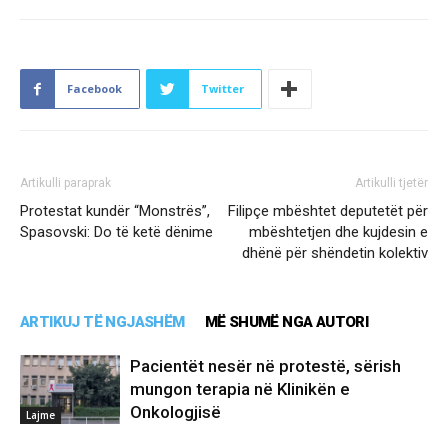
Facebook
Twitter
Artikulli paraprak
Artikulli tjetër
Protestat kundër “Monstrës”,
Filipçe mbështet deputetët për
Spasovski: Do të ketë dënime
mbështetjen dhe kujdesin e
dhënë për shëndetin kolektiv
ARTIKUJ TË NGJASHËM
MË SHUMË NGA AUTORI
Pacientët nesër në protestë, sërish
mungon terapia në Klinikën e
Onkologjisë
Lajme