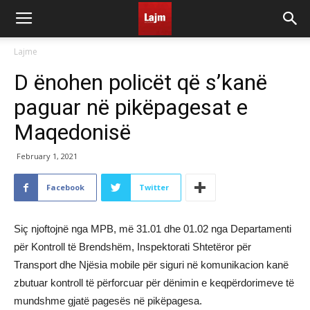
Lajme
D ënohen policët që s’kanë
paguar në pikëpagesat e
Maqedonisë
February 1, 2021
Facebook
Twitter
Siç njoftojnë nga MPB, më 31.01 dhe 01.02 nga Departamenti
për Kontroll të Brendshëm, Inspektorati Shtetëror për
Transport dhe Njësia mobile për siguri në komunikacion kanë
zbutuar kontroll të përforcuar për dënimin e keqpërdorimeve të
mundshme gjatë pagesës në pikëpagesa.