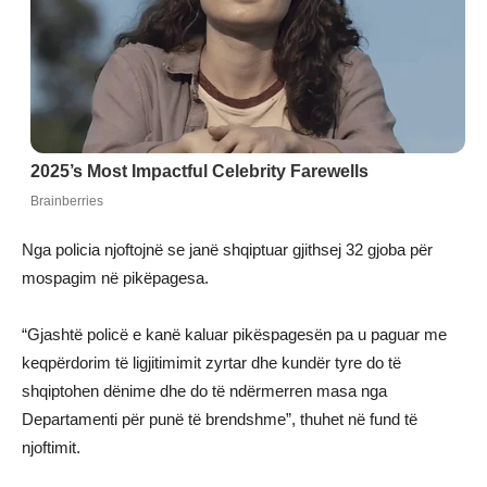
Nga policia njoftojnë se janë shqiptuar gjithsej 32 gjoba për
mospagim në pikëpagesa.
“Gjashtë policë e kanë kaluar pikëspagesën pa u paguar me
keqpërdorim të ligjitimimit zyrtar dhe kundër tyre do të
shqiptohen dënime dhe do të ndërmerren masa nga
Departamenti për punë të brendshme”, thuhet në fund të
njoftimit.