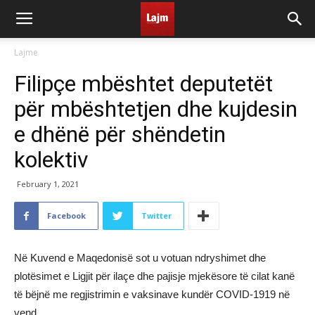
Lajme
Filipçe mbështet deputetët
për mbështetjen dhe kujdesin
e dhënë për shëndetin
kolektiv
February 1, 2021
Facebook
Twitter
Në Kuvend e Maqedonisë sot u votuan ndryshimet dhe
plotësimet e Ligjit për ilaçe dhe pajisje mjekësore të cilat kanë
të bëjnë me regjistrimin e vaksinave kundër COVID-1919 në
vend.