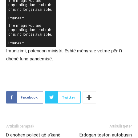
Imunizimi, potencon ministri, është mënyra e vetme për t’i
dhënë fund pandemisë.
Facebook
Twitter
Artikulli paraprak
Artikulli tjetër
D ënohen policët që s’kanë
Erdogan teston autobusin