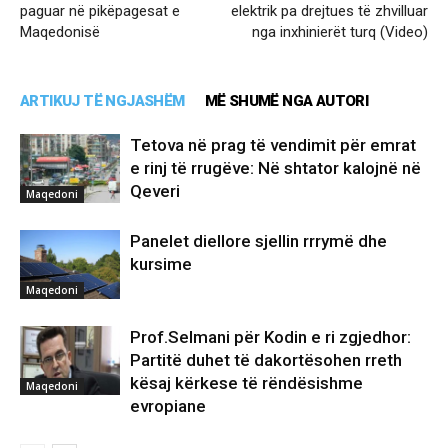
paguar në pikëpagesat e
elektrik pa drejtues të zhvilluar
Maqedonisë
nga inxhinierët turq (Video)
ARTIKUJ TË NGJASHËM
MË SHUMË NGA AUTORI
Tetova në prag të vendimit për emrat
e rinj të rrugëve: Në shtator kalojnë në
Qeveri
Maqedoni
Panelet diellore sjellin rrrymë dhe
kursime
Maqedoni
Prof.Selmani për Kodin e ri zgjedhor:
Partitë duhet të dakortësohen rreth
kësaj kërkese të rëndësishme
Maqedoni
evropiane