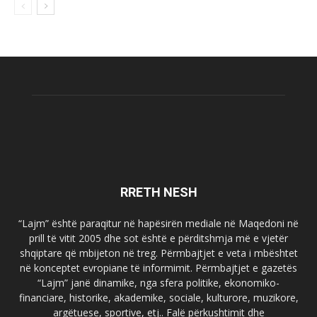
RRETH NESH
“Lajm” është paraqitur në hapësirën mediale në Maqedoni në
prill të vitit 2005 dhe sot është e përditshmja më e vjetër
shqiptare që mbijeton në treg. Përmbajtjet e veta i mbështet
në konceptet evropiane të informimit. Përmbajtjet e gazetës
“Lajm” janë dinamike, nga sfera politike, ekonomiko-
financiare, historike, akademike, sociale, kulturore, muzikore,
argëtuese, sportive, etj.. Falë përkushtimit dhe