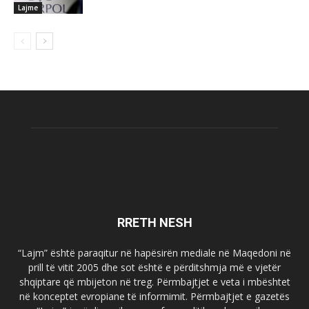
Lajme
RRETH NESH
“Lajm” është paraqitur në hapësirën mediale në Maqedoni në
prill të vitit 2005 dhe sot është e përditshmja më e vjetër
shqiptare që mbijeton në treg. Përmbajtjet e veta i mbështet
në konceptet evropiane të informimit. Përmbajtjet e gazetës