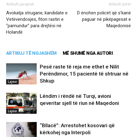
Artikulli paraprak
Artikulli tjetër
Avokatja strugane, kandidate e
D ënohen policët që s’kanë
Vetëvendosjes, fiton rastin e
paguar në pikëpagesat e
“pamundur” para drejtësi në
Maqedonisë
Holandë
ARTIKUJ TË NGJASHËM
MË SHUMË NGA AUTORI
Pesë raste të reja me ethet e Nilit
Perëndimor, 15 pacientë të shtruar në
Shkup
Lajme
Lëndim i rëndë në Turqi, avioni
qeveritar sjell të riun në Maqedoni
Lajme
“Bllacë”: Arrestohet kosovari që
kërkohej nga Interpoli