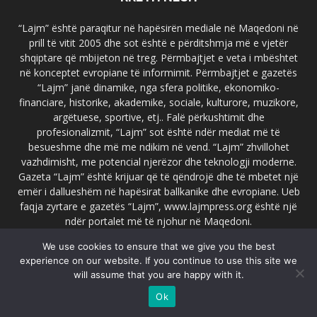
“Lajm” është paraqitur në hapësirën mediale në Maqedoni në
prill të vitit 2005 dhe sot është e përditshmja më e vjetër
shqiptare që mbijeton në treg. Përmbajtjet e veta i mbështet
në konceptet evropiane të informimit. Përmbajtjet e gazetës
“Lajm” janë dinamike, nga sfera politike, ekonomiko-
financiare, historike, akademike, sociale, kulturore, muzikore,
argëtuese, sportive, etj.. Falë përkushtimit dhe
profesionalizmit, “Lajm” sot është ndër mediat më të
besueshme dhe më me ndikim në vend. “Lajm” zhvillohet
vazhdimisht, me potencial njerëzor dhe teknologji moderne.
Gazeta “Lajm” është krijuar që të qëndrojë dhe të mbetet një
emër i dallueshëm në hapësirat ballkanike dhe evropiane. Ueb
faqja zyrtare e gazetës “Lajm”, www.lajmpress.org është një
ndër portalet më të njohur në Maqedoni.
We use cookies to ensure that we give you the best
Na kontakto:
lajm.sk@gmail.com
experience on our website. If you continue to use this site we
will assume that you are happy with it.
Ok