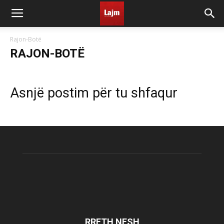
Rajon-Botë
RAJON-BOTË
Asnjë postim për tu shfaqur
RRETH NESH