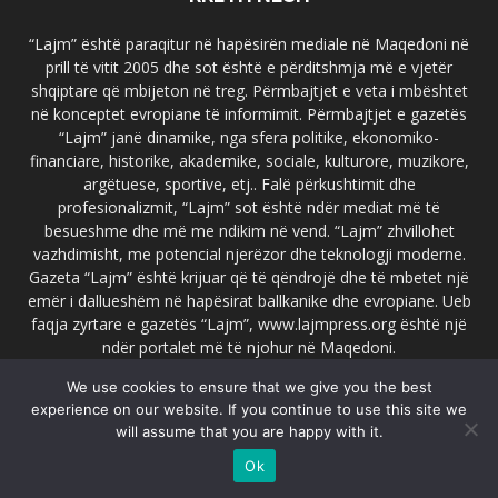
“Lajm” është paraqitur në hapësirën mediale në Maqedoni në
prill të vitit 2005 dhe sot është e përditshmja më e vjetër
shqiptare që mbijeton në treg. Përmbajtjet e veta i mbështet
në konceptet evropiane të informimit. Përmbajtjet e gazetës
“Lajm” janë dinamike, nga sfera politike, ekonomiko-
financiare, historike, akademike, sociale, kulturore, muzikore,
argëtuese, sportive, etj.. Falë përkushtimit dhe
profesionalizmit, “Lajm” sot është ndër mediat më të
besueshme dhe më me ndikim në vend. “Lajm” zhvillohet
vazhdimisht, me potencial njerëzor dhe teknologji moderne.
Gazeta “Lajm” është krijuar që të qëndrojë dhe të mbetet një
emër i dallueshëm në hapësirat ballkanike dhe evropiane. Ueb
faqja zyrtare e gazetës “Lajm”, www.lajmpress.org është një
ndër portalet më të njohur në Maqedoni.
We use cookies to ensure that we give you the best
Na kontakto:
lajm.sk@gmail.com
experience on our website. If you continue to use this site we
will assume that you are happy with it.
Ok