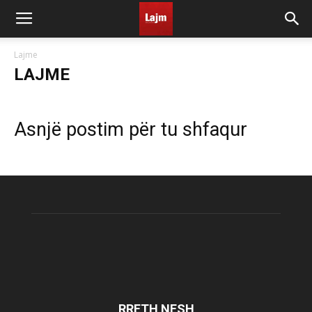
Lajme
LAJME
Asnjë postim për tu shfaqur
RRETH NESH