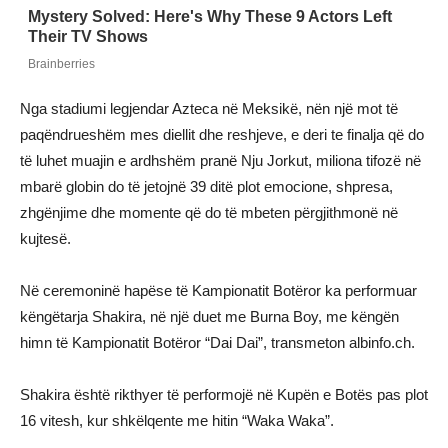
Nga stadiumi legjendar Azteca në Meksikë, nën një mot të
paqëndrueshëm mes diellit dhe reshjeve, e deri te finalja që do
të luhet muajin e ardhshëm pranë Nju Jorkut, miliona tifozë në
mbarë globin do të jetojnë 39 ditë plot emocione, shpresa,
zhgënjime dhe momente që do të mbeten përgjithmonë në
kujtesë.
Në ceremoninë hapëse të Kampionatit Botëror ka performuar
këngëtarja Shakira, në një duet me Burna Boy, me këngën
himn të Kampionatit Botëror “Dai Dai”, transmeton albinfo.ch.
Shakira është rikthyer të performojë në Kupën e Botës pas plot
16 vitesh, kur shkëlqente me hitin “Waka Waka”.