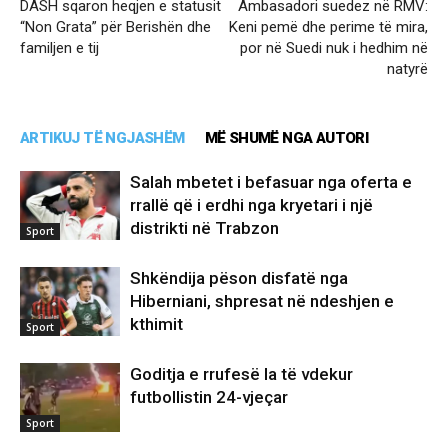
DASH sqaron heqjen e statusit
Ambasadori suedez në RMV:
“Non Grata” për Berishën dhe
Keni pemë dhe perime të mira,
familjen e tij
por në Suedi nuk i hedhim në
natyrë
ARTIKUJ TË NGJASHËM
MË SHUMË NGA AUTORI
Salah mbetet i befasuar nga oferta e
rrallë që i erdhi nga kryetari i një
distrikti në Trabzon
Sport
Shkëndija pëson disfatë nga
Hiberniani, shpresat në ndeshjen e
kthimit
Sport
Goditja e rrufesë la të vdekur
futbollistin 24-vjeçar
Sport