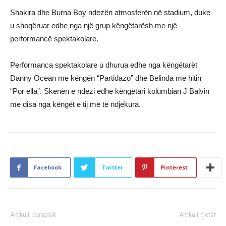
Shakira dhe Burna Boy ndezën atmosferën në stadium, duke
u shoqëruar edhe nga një grup këngëtarësh me një
performancë spektakolare.
Performanca spektakolare u dhurua edhe nga këngëtarët
Danny Ocean me këngën “Partidazo” dhe Belinda me hitin
“Por ella”. Skenën e ndezi edhe këngëtari kolumbian J Balvin
me disa nga këngët e tij më të ndjekura.
Facebook
Twitter
Pinterest
Artikulli paraprak
Artikulli tjetër