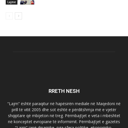
Lajme
RRETH NESH
“Lajm” është paraqitur në hapësirën mediale në Maqedoni në
prill të vitit 2005 dhe sot është e përditshmja më e vjetër
shqiptare që mbijeton në treg. Përmbajtjet e veta i mbështet
në konceptet evropiane të informimit. Përmbajtjet e gazetës
“Lajm” janë dinamike, nga sfera politike, ekonomiko-