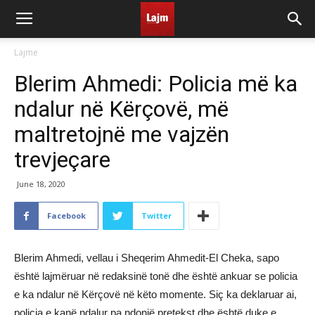
Lajme
Blerim Ahmedi: Policia më ka
ndalur në Kërçovë, më
maltretojnë me vajzën
trevjeçare
June 18, 2020
Facebook
Twitter
Blerim Ahmedi, vellau i Sheqerim Ahmedit-El Cheka, sapo
është lajmëruar në redaksinë tonë dhe është ankuar se policia
e ka ndalur në Kërçovë në këto momente. Siç ka deklaruar ai,
policia e kanë ndalur pa ndonjë pretekst dhe është duke e