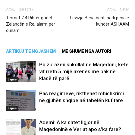
Artikulli paraprak
Artikulli tjetër
Tërmet 7.4 Rihter godet
Lëvizja Besa ngriti padi penale
Zelandën e Re, alarm për
kundër ASHAAM
cunami
ARTIKUJ TË NGJASHËM
MË SHUMË NGA AUTORI
Po zbrazen shkollat në Maqedoni, këtë
vit rreth 5 mijë nxënës më pak në
klasë të parë
Lajme
Pas reagimeve, rikthehet mbishkrimi
në gjuhën shqipe në tabelën kufitare
Lajme
Ademi: A ka shtet ligjor në
Maqedoninë e Veriut apo s’ka fare?