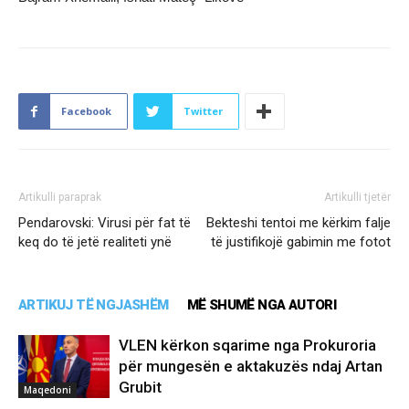
Facebook
Twitter
Artikulli paraprak
Artikulli tjetër
Pendarovski: Virusi për fat të
Bekteshi tentoi me kërkim falje
keq do të jetë realiteti ynë
të justifikojë gabimin me fotot
ARTIKUJ TË NGJASHËM
MË SHUMË NGA AUTORI
VLEN kërkon sqarime nga Prokuroria
për mungesën e aktakuzës ndaj Artan
Grubit
Maqedoni