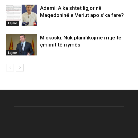
Ademi: A ka shtet ligjor në
Maqedoninë e Veriut apo s’ka fare?
Lajme
Mickoski: Nuk planifikojmë rritje të
çmimit të rrymës
Lajme