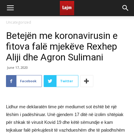
Uncategorized
Betejën me koronavirusin e
fitova falë mjekëve Rexhep
Aliji dhe Agron Sulimani
June 17, 2020
Facebook
Twitter
Lidhur me deklaratën time për mediumet sot është bë një
lëshim i padëshiruar. Unë gjendem 17 ditë në izolim shtëpiak
për shkak të virusit Kovid 19 dhe këtë sëmundje e kam
tejkaluar falë përkujdesit të vazhdueshëm dhe të palodhshëm