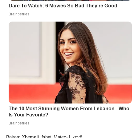
Bajram Xhemaili, fshati Mateç- Likovë