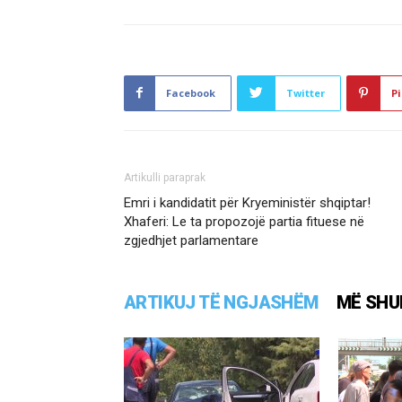
Facebook
Twitter
Pi
Artikulli paraprak
Emri i kandidatit për Kryeministër shqiptar!
Xhaferi: Le ta propozojë partia fituese në
zgjedhjet parlamentare
ARTIKUJ TË NGJASHËM
MË SHU