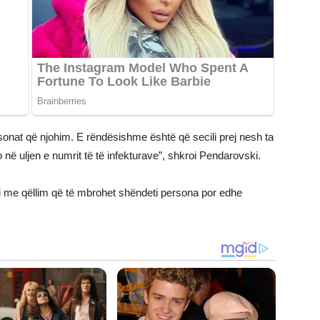
rsonat që njohim. E rëndësishme është që secili prej nesh ta
po në uljen e numrit të të infekturave”, shkroi Pendarovski.
ësi me qëllim që të mbrohet shëndeti persona por edhe