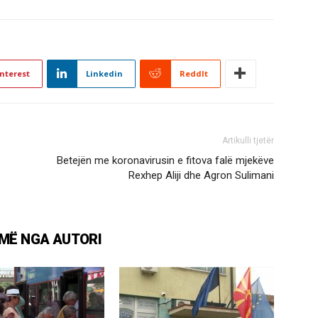
nterest
Linkedin
ReddIt
Artikulli tjetër
Betejën me koronavirusin e fitova falë mjekëve
Rexhep Aliji dhe Agron Sulimani
MË NGA AUTORI