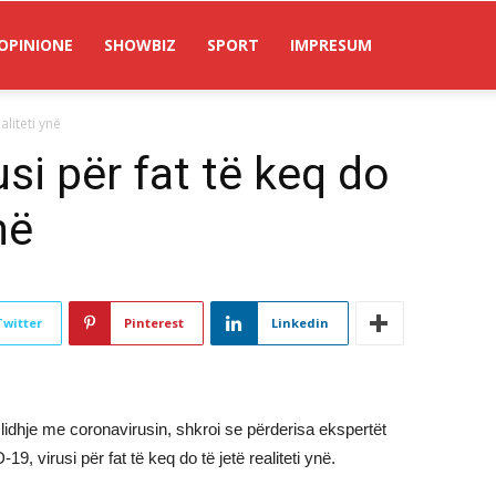
OPINIONE
SHOWBIZ
SPORT
IMPRESUM
aliteti ynë
si për fat të keq do
në
Twitter
Pinterest
Linkedin
idhje me coronavirusin, shkroi se përderisa ekspertët
 virusi për fat të keq do të jetë realiteti ynë.