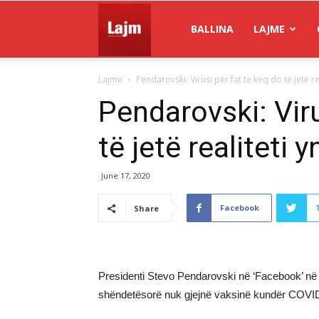
Gazeta
BALLINA
LAJME
Lajme
Pendarovski: Virusi për fat të keq do të jetë re
Lajm
Pendarovski: Viru
të jetë realiteti y
June 17, 2020
Facebook
Share
Presidenti Stevo Pendarovski në ‘Facebook’ në l
shëndetësorë nuk gjejnë vaksinë kundër COVID-19,