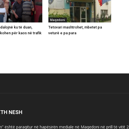
Maqedoni
dalojnë ku të duan,
Tetovari mashtrohet, mbetet pa
nkohen për kaos në trafik
veturë e pa para
ETH NESH
m” është paraqitur në hapësirën mediale në Maqedoni në prill të vitit