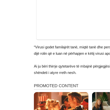
“Virusi godet familajrët tanë, miqtë tanë dhe pe
dijë rolin që e luan në përhapjen e këtij virusi a
Ai ju bëri thirrje qytetarëve të mbajnë përgjegj
shëndeti i atyre rreth nesh.