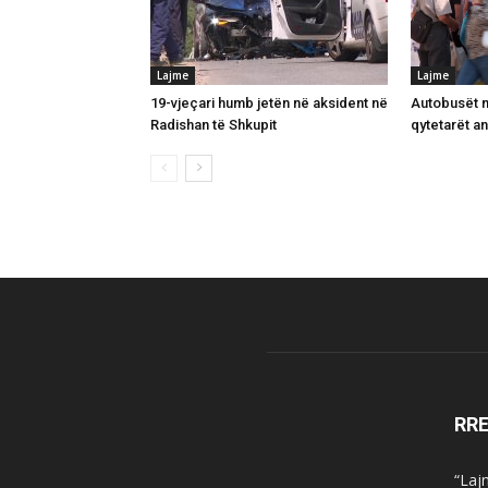
Lajme
Lajme
19-vjeçari humb jetën në aksident në
Autobusët n
Radishan të Shkupit
qytetarët a
RR
“Laj