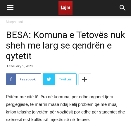
Maqedoni
BESA: Komuna e Tetovës nuk
sheh me larg se qendrën e
qytetit
February 5, 2020
Facebook
Twitter
Pritëm me ditë të tëra që komuna, por edhe organet tjera
përgjegjëse, të marrin masa ndaj këtij problem që me muaj
krijon telashe jo vetëm për vozitësit por edhe për studentët dhe
nxënësit e shkollës së mjekësisë në Tetovë.