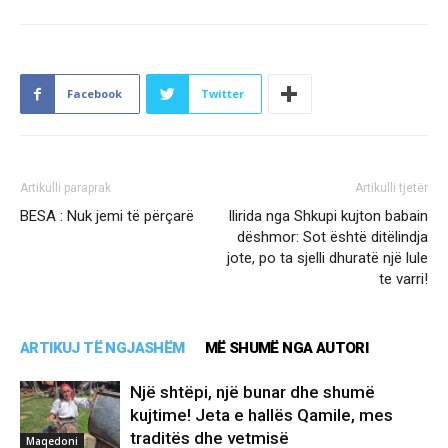
Facebook
Twitter
Artikulli paraprak
Artikulli tjetër
BESA : Nuk jemi të përçarë
Ilirida nga Shkupi kujton babain
dëshmor: Sot është ditëlindja
jote, po ta sjelli dhuratë një lule
te varri!
ARTIKUJ TË NGJASHËM
MË SHUMË NGA AUTORI
Një shtëpi, një bunar dhe shumë
kujtime! Jeta e hallës Qamile, mes
traditës dhe vetmisë
Maqedoni