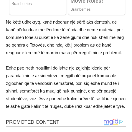
Në këtë udhëkryq, kanë ndodhur një sërë aksidentesh, që
kanë përfunduar me lëndime të rënda dhe dëme material, por
komunën tonë si duket e ka zënë gjumi dhe nuk sheh më larg
se qendra e Tetovës, dhe ndaj këtij problem as që kanë
reaguar e lere më të marrin masa për rregullimin e problemit.
Edhe pse rreth rrotullimi do ishte një zgjidhje ideale për
parandalimin e aksidenteve, megjithatë organet komunale
zgjodhën që të vendosin semaforët, por, siç edhe mund të i
shihni, semaforët ka muaj që nuk punojnë, dhe për pasojë,
studentëve, vozitësve por edhe kalimtarëve të rastit iu krijohen
telashe gjatë kalimit të rrugës, duke rrezikuar edhe jetët e tyre.