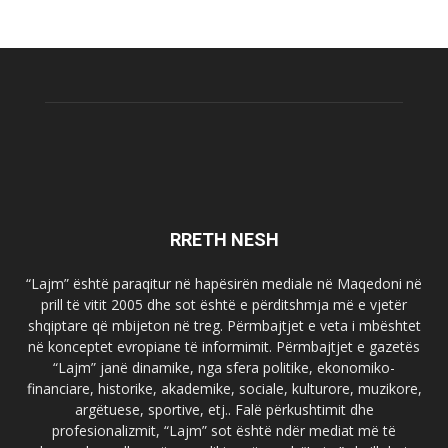
RRETH NESH
“Lajm” është paraqitur në hapësirën mediale në Maqedoni në
prill të vitit 2005 dhe sot është e përditshmja më e vjetër
shqiptare që mbijeton në treg. Përmbajtjet e veta i mbështet
në konceptet evropiane të informimit. Përmbajtjet e gazetës
“Lajm” janë dinamike, nga sfera politike, ekonomiko-
financiare, historike, akademike, sociale, kulturore, muzikore,
argëtuese, sportive, etj.. Falë përkushtimit dhe
profesionalizmit, “Lajm” sot është ndër mediat më të