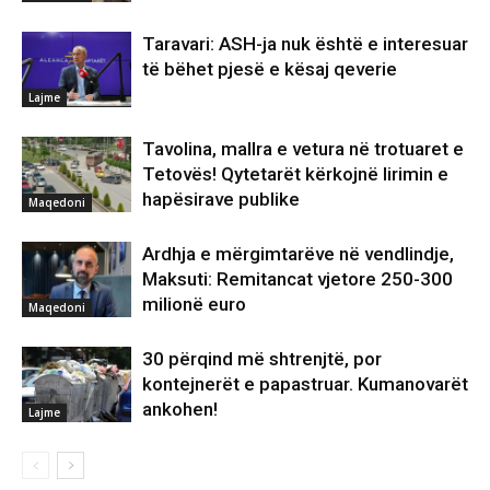
Taravari: ASH-ja nuk është e interesuar
të bëhet pjesë e kësaj qeverie
Lajme
Tavolina, mallra e vetura në trotuaret e
Tetovës! Qytetarët kërkojnë lirimin e
hapësirave publike
Maqedoni
Ardhja e mërgimtarëve në vendlindje,
Maksuti: Remitancat vjetore 250-300
milionë euro
Maqedoni
30 përqind më shtrenjtë, por
kontejnerët e papastruar. Kumanovarët
ankohen!
Lajme