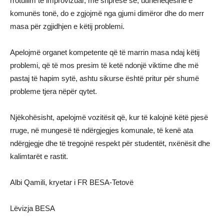
rrotullim të improvizuar, me shpresë se, udhëheqësinë e
komunës tonë, do e zgjojmë nga gjumi dimëror dhe do merr
masa për zgjidhjen e këtij problemi.
Apelojmë organet kompetente që të marrin masa ndaj këtij
problemi, që të mos presim të ketë ndonjë viktime dhe më
pastaj të hapim sytë, ashtu sikurse është pritur për shumë
probleme tjera nëpër qytet.
Njëkohësisht, apelojmë vozitësit që, kur të kalojnë këtë pjesë
rruge, në mungesë të ndërgjegjes komunale, të kenë ata
ndërgjegje dhe të tregojnë respekt për studentët, nxënësit dhe
kalimtarët e rastit.
Albi Qamili, kryetar i FR BESA-Tetovë
Lëvizja BESA