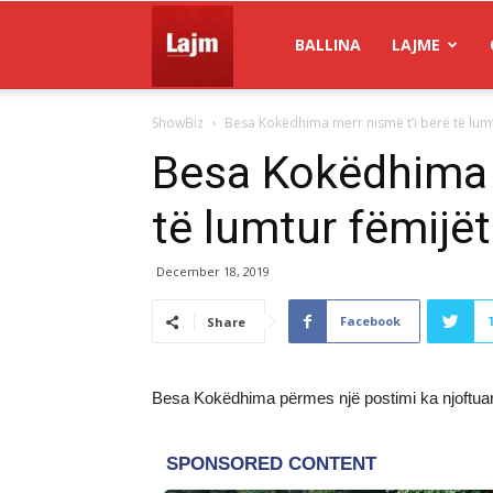
Gazeta
BALLINA
LAJME
ShowBiz
Besa Kokëdhima merr nismë t’i bërë të lumtu
Lajm
Besa Kokëdhima m
të lumtur fëmijët
December 18, 2019
Facebook
Share
Besa Kokëdhima përmes një postimi ka njoftuar 