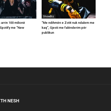
ShowBiz
arrin 100 milionë
“Me ndihmën e Zotit nuk ndalem me
 Spotify me “New
kaq”, Gjesti me falënderim për
publikun
ETH NESH