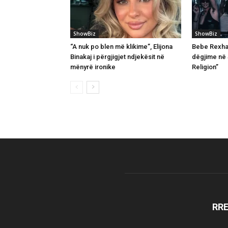
ShowBiz
ShowBiz
“A nuk po blen më klikime”, Elijona
Bebe Rexha 
Binakaj i përgjigjet ndjekësit në
dëgjime në
mënyrë ironike
Religion”
RR