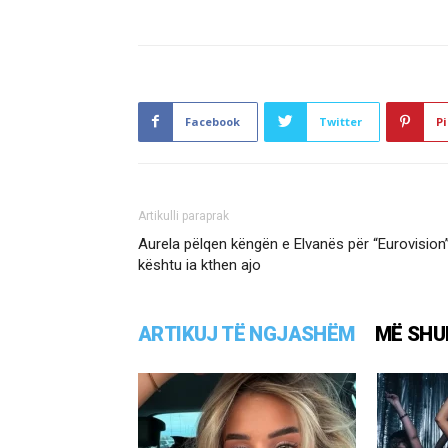
Facebook
Twitter
Pi
Artikulli paraprak
Aurela pëlqen këngën e Elvanës për “Eurovision”
kështu ia kthen ajo
ARTIKUJ TË NGJASHËM
MË SHU