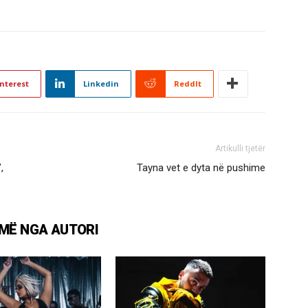
nterest
Linkedin
ReddIt
Artikulli tjetër
,
Tayna vet e dyta në pushime
MË NGA AUTORI