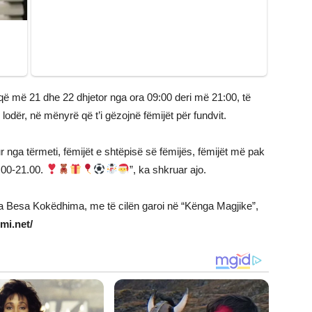
 që më 21 dhe 22 dhjetor nga ora 09:00 deri më 21:00, të
ë lodër, në mënyrë që t’i gëzojnë fëmijët për fundvit.
ur nga tërmeti, fëmijët e shtëpisë së fëmijës, fëmijët më pak
9.00-21.00.
”, ka shkruar ajo.
t nga Besa Kokëdhima, me të cilën garoi në “Kënga Magjike”,
jmi.net/