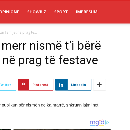
OPINIONE
SHOWBIZ
SPORT
IMPRESUM
r fëmijët në prag të...
err nismë t’i bërë
 në prag të festave
Twitter
Pinterest
Linkedin
publikun për nismën që ka marrë, shkruan lajmi.net.