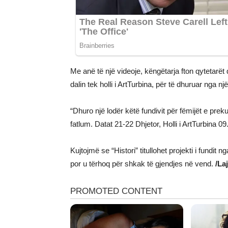
Me anë të një videoje, këngëtarja fton qytetarët
dalin tek holli i ArtTurbina, për të dhuruar nga nj
“Dhuro një lodër këtë fundivit për fëmijët e prek
fatlum. Datat 21-22 Dhjetor, Holli i ArtTurbina 0
Kujtojmë se “Histori” titullohet projekti i fundi
por u tërhoq për shkak të gjendjes në vend.
/La