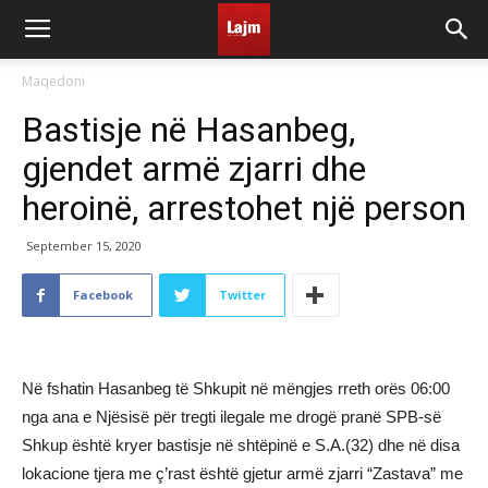
Maqedoni
Bastisje në Hasanbeg,
gjendet armë zjarri dhe
heroinë, arrestohet një person
September 15, 2020
Facebook
Twitter
Në fshatin Hasanbeg të Shkupit në mëngjes rreth orës 06:00
nga ana e Njësisë për tregti ilegale me drogë pranë SPB-së
Shkup është kryer bastisje në shtëpinë e S.A.(32) dhe në disa
lokacione tjera me ç’rast është gjetur armë zjarri “Zastava” me