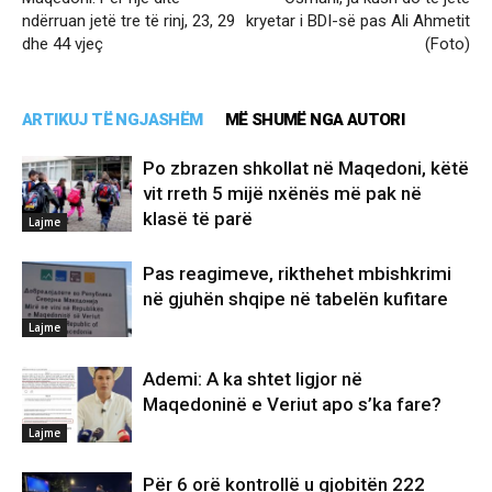
ndërruan jetë tre të rinj, 23, 29
kryetar i BDI-së pas Ali Ahmetit
dhe 44 vjeç
(Foto)
ARTIKUJ TË NGJASHËM
MË SHUMË NGA AUTORI
Po zbrazen shkollat në Maqedoni, këtë
vit rreth 5 mijë nxënës më pak në
klasë të parë
Lajme
Pas reagimeve, rikthehet mbishkrimi
në gjuhën shqipe në tabelën kufitare
Lajme
Ademi: A ka shtet ligjor në
Maqedoninë e Veriut apo s’ka fare?
Lajme
Për 6 orë kontrollë u gjobitën 222