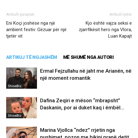
Artikulli paraprak
Artikulli tjetër
Eni Koçi joshëse nga një
Kjo është vajza seksi e
ambient festiv: Gëzuar për një
zjarrfikësit hero nga Vlora,
tjetër vit
Luan Kapajt
ARTIKUJ TË NGJASHËM
MË SHUMË NGA AUTORI
Ermal Fejzullahu në jaht me Arianën, në
një moment romantik
ShowBiz
Dafina Zeqiri e mëson “mbrapsht”
Daskanin, por ai duket kaq i ëmbël…
ShowBiz
Marina Vjollca “ndez” rrjetin nga
pushimet, pozon me bikini pranë detit