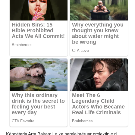
Këngëtarja Arta Bajrami, e ka paralajmëruar projektin e ri