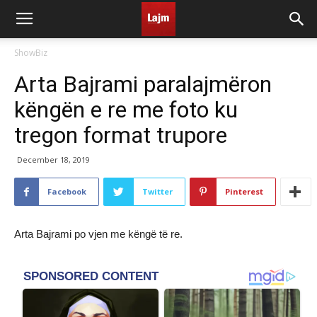
ShowBiz
Arta Bajrami paralajmëron
këngën e re me foto ku
tregon format trupore
December 18, 2019
Facebook
Twitter
Pinterest
Arta Bajrami po vjen me këngë të re.