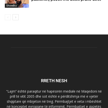
ShowBiz
RRETH NESH
“Lajm” është paraqitur në hapësirën mediale në Maqedoni në
prill të vitit 2005 dhe sot është e përditshmja më e vjetër
shqiptare që mbijeton në treg. Përmbajtjet e veta i mbështet
në konceptet evropiane të informimit. Përmbajtjet e gazetës