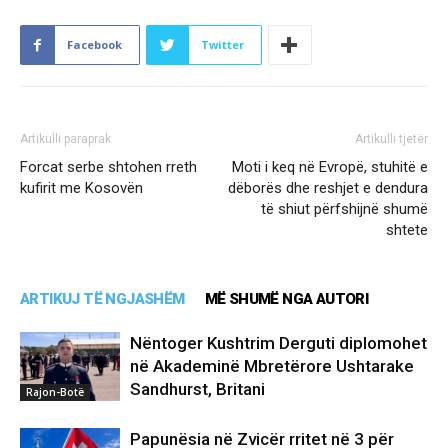
Facebook
Twitter
Artikulli paraprak
Artikulli tjetër
Forcat serbe shtohen rreth
Moti i keq në Evropë, stuhitë e
kufirit me Kosovën
dëborës dhe reshjet e dendura
të shiut përfshijnë shumë
shtete
ARTIKUJ TË NGJASHËM
MË SHUMË NGA AUTORI
Nëntoger Kushtrim Derguti diplomohet
në Akademinë Mbretërore Ushtarake
Sandhurst, Britani
Rajon-Botë
Papunësia në Zvicër rritet në 3 për