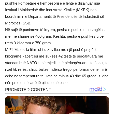
pushkë kombëtare e këmbësorisë e lehtë e dizajnuar nga
Instituti i Makinerisë dhe Industrisë Kimike (MKEK) nën
koordinimin e Departamentit të Presidencës të Industrisë së
Mbrojtjes (SSB).
Në sajë të punimeve të kryera, pesha e pushkës u zvogëlua
me më shumë se 400 gram. Kështu, pesha e pushkës u bë
rreth 3 kilogram e 750 gram.
MPT-76, e cila fillimisht u zhvillua me një peshë prej 4.2
kilogramë kapërceu me sukses 42 teste të përcaktuara me
standarde të NATO-s në mjedise të përkeqësuar si të ftohtit, të
nxehtit, rërës, shiut, baltës, ndërsa tregoi performancë të mirë
edhe në temperatura të ulëta në minus 40 dhe 65 gradë, si dhe
nën presion të lartë të ujit dhe në baltë.