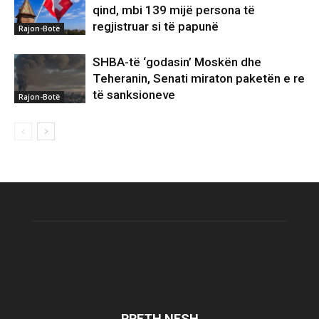
qind, mbi 139 mijë persona të
regjistruar si të papunë
Rajon-Botë
SHBA-të ‘godasin’ Moskën dhe
Teheranin, Senati miraton paketën e re
të sanksioneve
Rajon-Botë
RRETH NESH