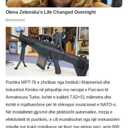
Pushka MPT-76 e zhvilluar nga Instituti i Makinerisë dhe
Industrisë Kimike në përputhje me nevojat e Forcave të
Armatosura Turke, është e kalibrit 7.62×51 milimetra dhe
është e mjaftueshme për të shkrepur municionet e NATO-s.
Në modalitetet gjysmë dhe plotësisht automatike, rrezja e
efektivitetit të pushkës, e cili mundësohet nga një mekanizëm
mbyllje me kokë rrotulluese që lëviz me piston gazi, arrin 600