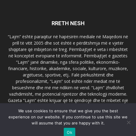
RRETH NESH
“Lajm” është paraqitur në hapësirën mediale në Maqedoni në
prill të vitit 2005 dhe sot është e përditshmja më e vjetër
shqiptare që mbijeton në treg. Përmbajtjet e veta i mbështet
në konceptet evropiane të informimit. Përmbajtjet e gazetës
“Lajm” janë dinamike, nga sfera politike, ekonomiko-
financiare, historike, akademike, sociale, kulturore, muzikore,
argëtuese, sportive, etj.. Falë përkushtimit dhe
profesionalizmit, “Lajm” sot është ndër mediat më të
besueshme dhe më me ndikim në vend. “Lajm” zhvillohet
vazhdimisht, me potencial njerëzor dhe teknologji moderne.
Gazeta “Lajm” është krijuar që të qëndrojë dhe të mbetet një
emër i dallueshëm në hapësirat ballkanike dhe evropiane. Ueb
We use cookies to ensure that we give you the best
faqja zyrtare e gazetës “Lajm”, www.lajmpress.org është një
experience on our website. If you continue to use this site we
ndër portalet më të njohur në Maqedoni.
will assume that you are happy with it.
Na kontakto:
lajm.sk@gmail.com
Ok