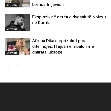
brenda tri javësh
ShowBiz
Eksploziv në derën e dyqanit të Noizy-t
në Durrës
ShowBiz
Afrona Dika surprizohet para
ditëlindjes: I fejuari e mbulon me
dhurata luksoze
ShowBiz