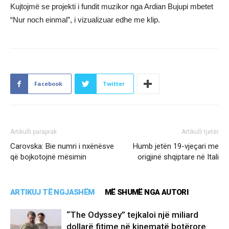
Kujtojmë se projekti i fundit muzikor nga Ardian Bujupi mbetet
“Nur noch einmal”, i vizualizuar edhe me klip.
Facebook
Twitter
Artikulli paraprak
Artikulli tjetër
Carovska: Bie numri i nxënësve
Humb jetën 19-vjeçari me
që bojkotojnë mësimin
origjinë shqiptare në Itali
ARTIKUJ TË NGJASHËM
MË SHUMË NGA AUTORI
“The Odyssey” tejkaloi një miliard
dollarë fitime në kinematë botërore