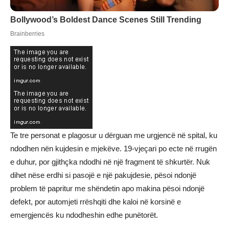
Te tre personat e plagosur u dërguan me urgjencë në spital, ku
ndodhen nën kujdesin e mjekëve. 19-vjeçari po ecte në rrugën
e duhur, por gjithçka ndodhi në një fragment të shkurtër. Nuk
dihet nëse erdhi si pasojë e një pakujdesie, pësoi ndonjë
problem të papritur me shëndetin apo makina pësoi ndonjë
defekt, por automjeti rrëshqiti dhe kaloi në korsinë e
emergjencës ku ndodheshin edhe punëtorët.