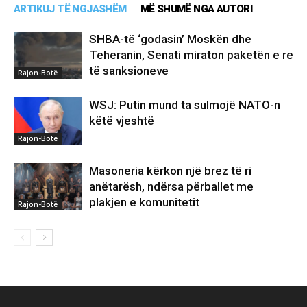
ARTIKUJ TË NGJASHËM
MË SHUMË NGA AUTORI
SHBA-të ‘godasin’ Moskën dhe
Teheranin, Senati miraton paketën e re
të sanksioneve
Rajon-Botë
WSJ: Putin mund ta sulmojë NATO-n
këtë vjeshtë
Rajon-Botë
Masoneria kërkon një brez të ri
anëtarësh, ndërsa përballet me
plakjen e komunitetit
Rajon-Botë