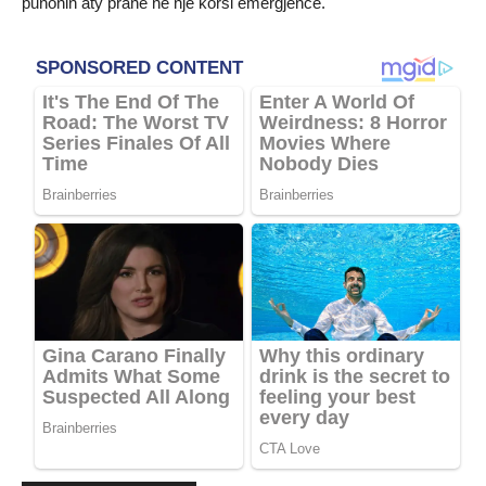
punonin aty pranë në një korsi emergjence.