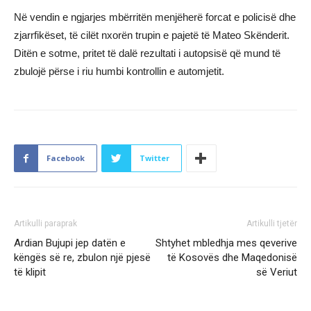
Në vendin e ngjarjes mbërritën menjëherë forcat e policisë dhe
zjarrfikëset, të cilët nxorën trupin e pajetë të Mateo Skënderit.
Ditën e sotme, pritet të dalë rezultati i autopsisë që mund të
zbulojë përse i riu humbi kontrollin e automjetit.
Facebook
Twitter
Artikulli paraprak
Artikulli tjetër
Ardian Bujupi jep datën e
Shtyhet mbledhja mes qeverive
këngës së re, zbulon një pjesë
të Kosovës dhe Maqedonisë
të klipit
së Veriut