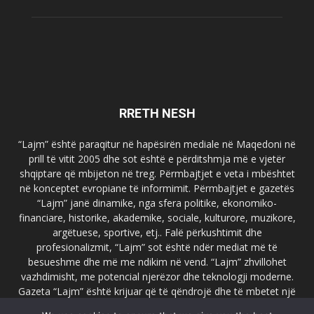
RRETH NESH
“Lajm” është paraqitur në hapësirën mediale në Maqedoni në
prill të vitit 2005 dhe sot është e përditshmja më e vjetër
shqiptare që mbijeton në treg. Përmbajtjet e veta i mbështet
në konceptet evropiane të informimit. Përmbajtjet e gazetës
“Lajm” janë dinamike, nga sfera politike, ekonomiko-
financiare, historike, akademike, sociale, kulturore, muzikore,
argëtuese, sportive, etj.. Falë përkushtimit dhe
profesionalizmit, “Lajm” sot është ndër mediat më të
besueshme dhe më me ndikim në vend. “Lajm” zhvillohet
vazhdimisht, me potencial njerëzor dhe teknologji moderne.
Gazeta “Lajm” është krijuar që të qëndrojë dhe të mbetet një
emër i dallueshëm në hapësirat ballkanike dhe evropiane. Ueb