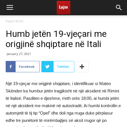
Rajon-Botë
Humb jetën 19-vjeçari me
origjinë shqiptare në Itali
January 27, 2021
Facebook
Twitter
Një 19-vjeçar me origjinë shqiptare, i identifikuar si Mateo
Skënderi ka humbur jetën tragjikisht në një aksident në Rimini
të Italisë. Pasditen e djeshme, rreth orës 18:00, ai humbi jetën
në një aksident me makinë në autostradë. Ai humbi kontrollin e
automjetit të tij tip “Opel” dhe doli nga rruga duke përplasur
edhe tre punëtorë të mirëmbajtjes së aksit rrugor që po