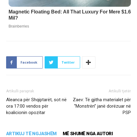
Facebook
Twitter
Artikulli paraprak
Artikulli tjetër
Aleanca për Shqiptarët, sot në
Zaev: Të gjitha materialet për
ora 17:00 vendos për
“Monstrën” janë dorëzuar në
koalicionin opozitar
PSP
ARTIKUJ TË NGJASHËM
MË SHUMË NGA AUTORI