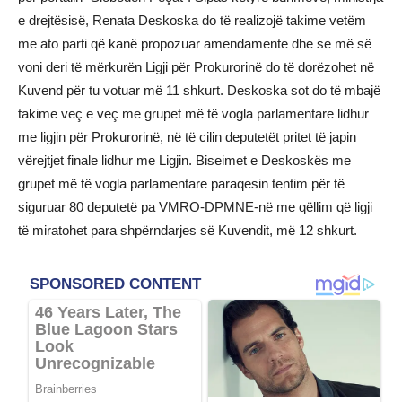
e drejtësisë, Renata Deskoska do të realizojë takime vetëm
me ato parti që kanë propozuar amendamente dhe se më së
voni deri të mërkurën Ligji për Prokurorinë do të dorëzohet në
Kuvend për tu votuar më 11 shkurt. Deskoska sot do të mbajë
takime veç e veç me grupet më të vogla parlamentare lidhur
me ligjin për Prokurorinë, në të cilin deputetët pritet të japin
vërejtjet finale lidhur me Ligjin. Biseimet e Deskoskës me
grupet më të vogla parlamentare paraqesin tentim për të
siguruar 80 deputetë pa VMRO-DPMNE-në me qëllim që ligji
të miratohet para shpërndarjes së Kuvendit, më 12 shkurt.