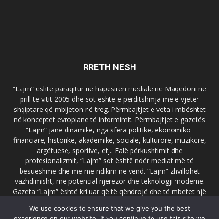
RRETH NESH
“Lajm” është paraqitur në hapësirën mediale në Maqedoni në
prill të vitit 2005 dhe sot është e përditshmja më e vjetër
shqiptare që mbijeton në treg. Përmbajtjet e veta i mbështet
në konceptet evropiane të informimit. Përmbajtjet e gazetës
“Lajm” janë dinamike, nga sfera politike, ekonomiko-
financiare, historike, akademike, sociale, kulturore, muzikore,
argëtuese, sportive, etj.. Falë përkushtimit dhe
profesionalizmit, “Lajm” sot është ndër mediat më të
besueshme dhe më me ndikim në vend. “Lajm” zhvillohet
vazhdimisht, me potencial njerëzor dhe teknologji moderne.
Gazeta “Lajm” është krijuar që të qëndrojë dhe të mbetet një
emër i dallueshëm në hapësirat ballkanike dhe evropiane. Ueb
We use cookies to ensure that we give you the best
faqja zyrtare e gazetës “Lajm”, www.lajmpress.org është një
experience on our website. If you continue to use this site we