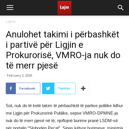
Lajme
Anulohet takimi i përbashkët
i partivë për Ligjin e
Prokurorisë, VMRO-ja nuk do
të merr pjesë
February 3, 2020
Facebook
Twitter
Sot, nuk do të ketë takim të përbashkët të partive politike lidhur
me Ligjin për Prokurorinë Publike, sepse VMRO-DPMNE-ja
nuk do të merr pjesë në të, njoftojnë burime pranë LSDM-së
për portalin “Sloboden Peçat”. Sipas këtyre burimeve, ministrja