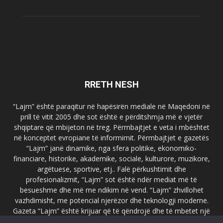
RRETH NESH
“Lajm” është paraqitur në hapësirën mediale në Maqedoni në
prill të vitit 2005 dhe sot është e përditshmja më e vjetër
shqiptare që mbijeton në treg. Përmbajtjet e veta i mbështet
në konceptet evropiane të informimit. Përmbajtjet e gazetës
“Lajm” janë dinamike, nga sfera politike, ekonomiko-
financiare, historike, akademike, sociale, kulturore, muzikore,
argëtuese, sportive, etj.. Falë përkushtimit dhe
profesionalizmit, “Lajm” sot është ndër mediat më të
besueshme dhe më me ndikim në vend. “Lajm” zhvillohet
vazhdimisht, me potencial njerëzor dhe teknologji moderne.
Gazeta “Lajm” është krijuar që të qëndrojë dhe të mbetet një
emër i dallueshëm në hapësirat ballkanike dhe evropiane. Ueb