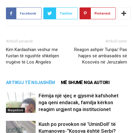
Facebook
Twitter
Pinterest
Artikulli paraprak
Artikulli tjetër
Kim Kardashian veshur me
Reagon ashpër Turqia/ Pas
fustan të ngushtë shkëlqen
hapjes së ambasadës së
rrugëve të Los Angeles
Kosovës në Jeruzalem
ARTIKUJ TË NGJASHËM
MË SHUMË NGA AUTORI
Fëmija një vjeç e gjysmë kafshohet
nga qeni endacak, familja kërkon
reagim urgjent nga institucionet
Maqedoni
Kush po provokon në ‘UminDoll’ të
Kumanoves-“Kosova është Serbi?