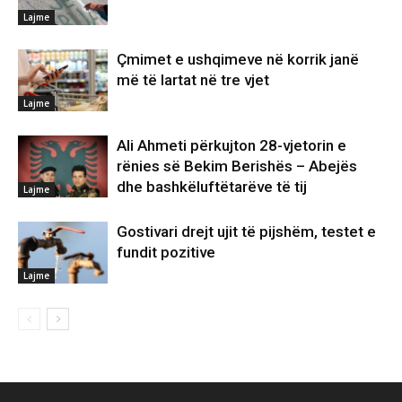
Lajme
Çmimet e ushqimeve në korrik janë
më të lartat në tre vjet
Lajme
Ali Ahmeti përkujton 28-vjetorin e
rënies së Bekim Berishës – Abejës
dhe bashkëluftëtarëve të tij
Lajme
Gostivari drejt ujit të pijshëm, testet e
fundit pozitive
Lajme