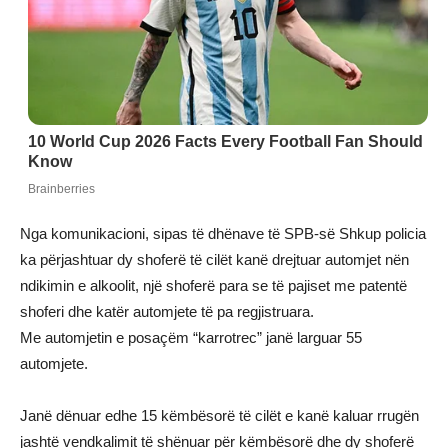
Nga komunikacioni, sipas të dhënave të SPB-së Shkup policia
ka përjashtuar dy shoferë të cilët kanë drejtuar automjet nën
ndikimin e alkoolit, një shoferë para se të pajiset me patentë
shoferi dhe katër automjete të pa regjistruara.
Me automjetin e posaçëm “karrotrec” janë larguar 55
automjete.
Janë dënuar edhe 15 këmbësorë të cilët e kanë kaluar rrugën
jashtë vendkalimit të shënuar për këmbësorë dhe dy shoferë