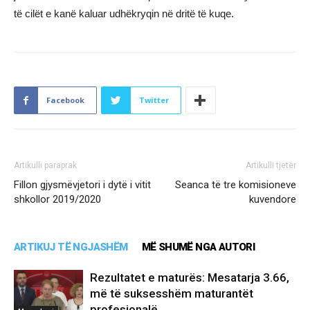
të cilët e kanë kaluar udhëkryqin në dritë të kuqe.
Facebook
Twitter
Artikulli paraprak
Artikulli tjetër
Fillon gjysmëvjetori i dytë i vitit
Seanca të tre komisioneve
shkollor 2019/2020
kuvendore
ARTIKUJ TË NGJASHËM
MË SHUMË NGA AUTORI
Rezultatet e maturës: Mesatarja 3.66,
më të suksesshëm maturantët
profesionalë