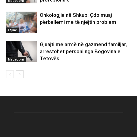
Maqedoni
Onkologjia në Shkup: Çdo muaj
përballemi me të njëjtin problem
Lajme
Gjuajti me armë në gazmend familjar,
arrestohet personi nga Bogovina e
Tetovës
Maqedoni