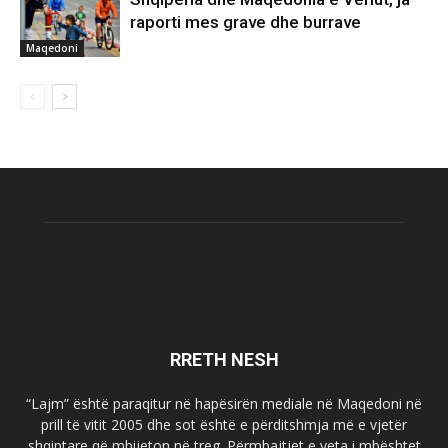
raporti mes grave dhe burrave
Maqedoni
RRETH NESH
“Lajm” është paraqitur në hapësirën mediale në Maqedoni në
prill të vitit 2005 dhe sot është e përditshmja më e vjetër
shqiptare që mbijeton në treg. Përmbajtjet e veta i mbështet