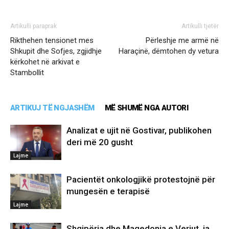
Artikulli paraprak
Artikulli tjetër
Rikthehen tensionet mes
Përleshje me armë në
Shkupit dhe Sofjes, zgjidhje
Haraçinë, dëmtohen dy vetura
kërkohet në arkivat e
Stambollit
ARTIKUJ TË NGJASHËM
MË SHUMË NGA AUTORI
Analizat e ujit në Gostivar, publikohen
deri më 20 gusht
Lajme
Pacientët onkologjikë protestojnë për
mungesën e terapisë
Lajme
Shqipëria dhe Maqedonia e Veriut, ja