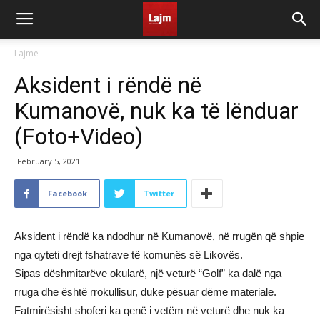
Lajme
Aksident i rëndë në
Kumanovë, nuk ka të lënduar
(Foto+Video)
February 5, 2021
Facebook
Twitter
Aksident i rëndë ka ndodhur në Kumanovë, në rrugën që shpie
nga qyteti drejt fshatrave të komunës së Likovës.
Sipas dëshmitarëve okularë, një veturë “Golf” ka dalë nga
rruga dhe është rrokullisur, duke pësuar dëme materiale.
Fatmirësisht shoferi ka qenë i vetëm në veturë dhe nuk ka