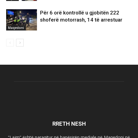
Për 6 orë kontrollë u gjobitën 222
shoferë motorrash, 14 të arrestuar
Maqedoni
RRETH NESH
“Lajm” është paraqitur në hapësirën mediale në Maqedoni në