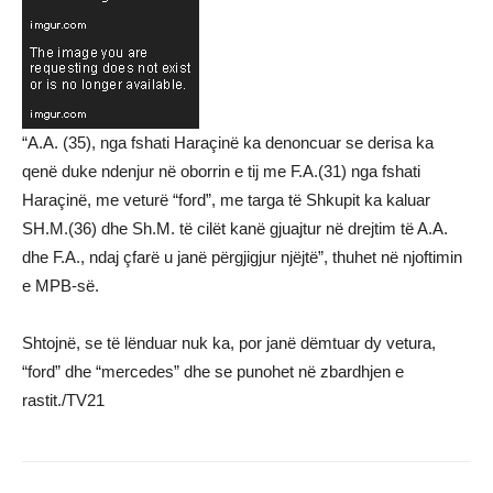
“A.A. (35), nga fshati Haraçinë ka denoncuar se derisa ka
qenë duke ndenjur në oborrin e tij me F.A.(31) nga fshati
Haraçinë, me veturë “ford”, me targa të Shkupit ka kaluar
SH.M.(36) dhe Sh.M. të cilët kanë gjuajtur në drejtim të A.A.
dhe F.A., ndaj çfarë u janë përgjigjur njëjtë”, thuhet në njoftimin
e MPB-së.
Shtojnë, se të lënduar nuk ka, por janë dëmtuar dy vetura,
“ford” dhe “mercedes” dhe se punohet në zbardhjen e
rastit./TV21