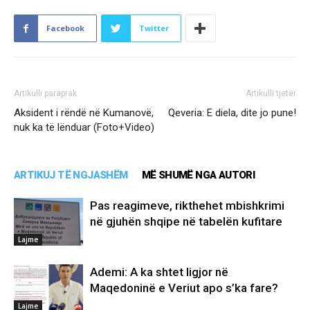
Facebook
Twitter
Artikulli paraprak
Artikulli tjetër
Aksident i rëndë në Kumanovë,
Qeveria: E diela, dite jo pune!
nuk ka të lënduar (Foto+Video)
ARTIKUJ TË NGJASHËM
MË SHUMË NGA AUTORI
Pas reagimeve, rikthehet mbishkrimi
në gjuhën shqipe në tabelën kufitare
Lajme
Ademi: A ka shtet ligjor në
Maqedoninë e Veriut apo s’ka fare?
Lajme