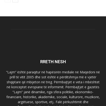
RRETH NESH
“Lajm” është paraqitur në hapësirën mediale në Maqedoni në
prill të vitit 2005 dhe sot është e përditshmja më e vjetër
shqiptare që mbijeton në treg. Përmbajtjet e veta i mbështet
në konceptet evropiane të informimit. Përmbajtjet e gazetës
“Lajm” janë dinamike, nga sfera politike, ekonomiko-
financiare, historike, akademike, sociale, kulturore, muzikore,
argëtuese, sportive, etj.. Falë përkushtimit dhe