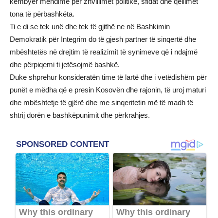
këmbyer mendime për zhvillimet politike, sfidat dhe qëllimet
tona të përbashkëta.
Ti e di se tek unë dhe tek të gjithë ne në Bashkimin
Demokratik për Integrim do të gjesh partner të sinqertë dhe
mbështetës në drejtim të realizimit të synimeve që i ndajmë
dhe përpiqemi ti jetësojmë bashkë.
Duke shprehur konsideratën time të lartë dhe i vetëdishëm për
punët e mëdha që e presin Kosovën dhe rajonin, të uroj maturi
dhe mbështetje të gjërë dhe me sinqeritetin më të madh të
shtrij dorën e bashkëpunimit dhe përkrahjes.