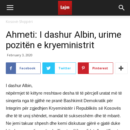
Kosovë-Shqipëri
Ahmeti: I dashur Albin, urime
pozitën e kryeministrit
February 3, 2020
Facebook
Twitter
Pinterest
I dashur Albin,
nëpërmjet të këtyre rreshtave desha të të përcjell uratat më të
sinqerta nga të gjithë ne pranë Bashkimit Demokratik për
Integrim për zgjedhjen Kryeministër i Republikës së Kosovës
dhe të të uroj shëndet, mandat të suksesshëm dhe të mbarë.
Ne jemi takuar shpesh dhe kemi diskutuar gjërë e gjatë duke