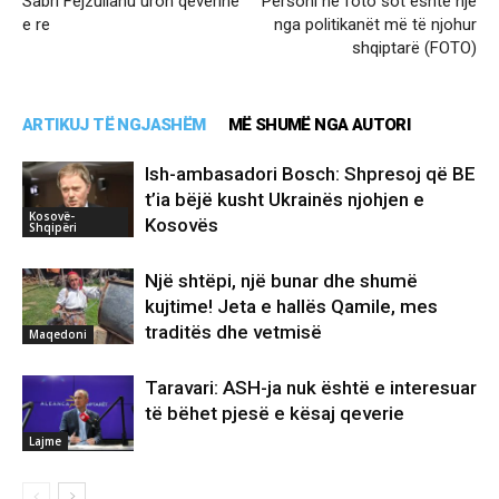
Sabri Fejzullahu uron qeverinë
Personi në foto sot është një
e re
nga politikanët më të njohur
shqiptarë (FOTO)
ARTIKUJ TË NGJASHËM
MË SHUMË NGA AUTORI
Ish-ambasadori Bosch: Shpresoj që BE
t’ia bëjë kusht Ukrainës njohjen e
Kosovë-
Kosovës
Shqipëri
Një shtëpi, një bunar dhe shumë
kujtime! Jeta e hallës Qamile, mes
traditës dhe vetmisë
Maqedoni
Taravari: ASH-ja nuk është e interesuar
të bëhet pjesë e kësaj qeverie
Lajme