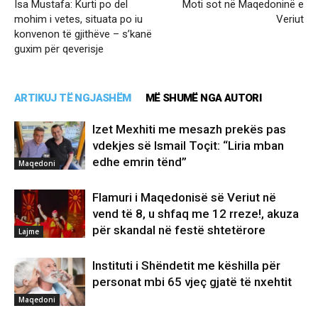
Isa Mustafa: Kurti po del
Moti sot në Maqedoninë e
mohim i vetes, situata po iu
Veriut
konvenon të gjithëve – s’kanë
guxim për qeverisje
ARTIKUJ TË NGJASHËM
MË SHUMË NGA AUTORI
Izet Mexhiti me mesazh prekës pas
vdekjes së Ismail Toçit: “Liria mban
edhe emrin tënd”
Maqedoni
Flamuri i Maqedonisë së Veriut në
vend të 8, u shfaq me 12 rreze!, akuza
për skandal në festë shtetërore
Lajme
Instituti i Shëndetit me këshilla për
personat mbi 65 vjeç gjatë të nxehtit
Maqedoni