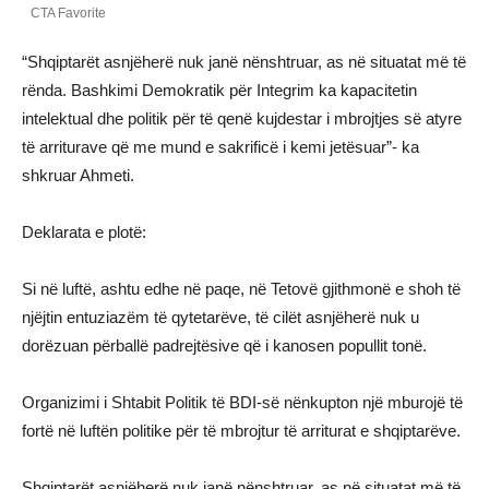
“Shqiptarët asnjëherë nuk janë nënshtruar, as në situatat më të
rënda. Bashkimi Demokratik për Integrim ka kapacitetin
intelektual dhe politik për të qenë kujdestar i mbrojtjes së atyre
të arriturave që me mund e sakrificë i kemi jetësuar”- ka
shkruar Ahmeti.
Deklarata e plotë:
Si në luftë, ashtu edhe në paqe, në Tetovë gjithmonë e shoh të
njëjtin entuziazëm të qytetarëve, të cilët asnjëherë nuk u
dorëzuan përballë padrejtësive që i kanosen popullit tonë.
Organizimi i Shtabit Politik të BDI-së nënkupton një mburojë të
fortë në luftën politike për të mbrojtur të arriturat e shqiptarëve.
Shqiptarët asnjëherë nuk janë nënshtruar, as në situatat më të