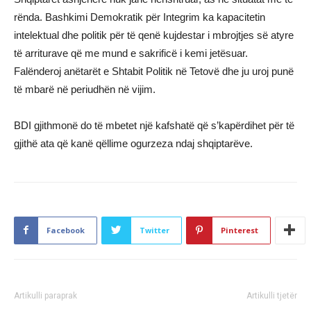
rënda. Bashkimi Demokratik për Integrim ka kapacitetin
intelektual dhe politik për të qenë kujdestar i mbrojtjes së atyre
të arriturave që me mund e sakrificë i kemi jetësuar.
Falënderoj anëtarët e Shtabit Politik në Tetovë dhe ju uroj punë
të mbarë në periudhën në vijim.
BDI gjithmonë do të mbetet një kafshatë që s’kapërdihet për të
gjithë ata që kanë qëllime ogurzeza ndaj shqiptarëve.
Facebook
Twitter
Pinterest
Artikulli paraprak
Artikulli tjetër