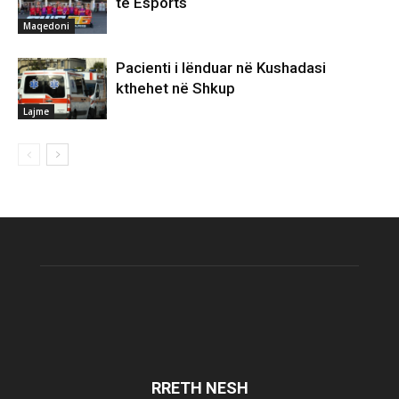
të Esports
Maqedoni
Pacienti i lënduar në Kushadasi
kthehet në Shkup
Lajme
RRETH NESH