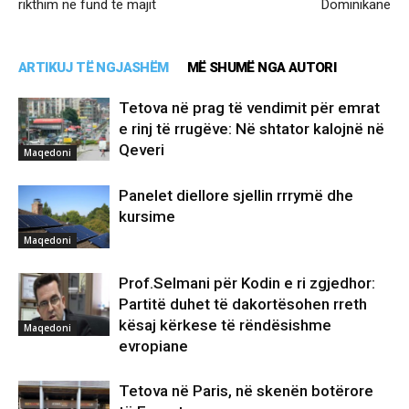
rikthim në fund të majit
Dominikane
ARTIKUJ TË NGJASHËM
MË SHUMË NGA AUTORI
Tetova në prag të vendimit për emrat
e rinj të rrugëve: Në shtator kalojnë në
Qeveri
Maqedoni
Panelet diellore sjellin rrrymë dhe
kursime
Maqedoni
Prof.Selmani për Kodin e ri zgjedhor:
Partitë duhet të dakortësohen rreth
kësaj kërkese të rëndësishme
Maqedoni
evropiane
Tetova në Paris, në skenën botërore