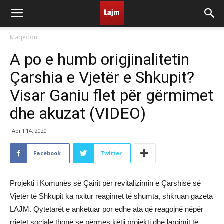
Maqedoni
A po e humb origjinalitetin
Çarshia e Vjetër e Shkupit?
Visar Ganiu flet për gërmimet
dhe akuzat (VIDEO)
April 14, 2020
Facebook
Twitter
Projekti i Komunës së Çairit për revitalizimin e Çarshisë së
Vjetër të Shkupit ka nxitur reagimet të shumta, shkruan gazeta
LAJM. Qytetarët e anketuar por edhe ata që reagojnë nëpër
rrjetet sociale thonë se përmes këtij projekti dhe largimit të