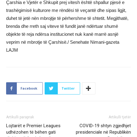
Çarshia e Vjetër e Shkupit prej vitesh është shpallur pjesë e
trashëgimisë kulturore me rëndësi të veçantë dhe sipas ligjit,
duhet të jetë nën mbrojtje të përhershme të shtetit. Megjithatë,
brenda dhe rreth saj viteve të fundit janë ndërtuar shumë
objekte të reja ndërsa institucionet nuk kanë marrë asnjë
veprim në mbrotje të Çarshisë./ Senehate Nimani-gazeta
LAJM
Facebook
Twitter
Artikulli paraprak
Artikulli tjetër
Lojtarët e Premier Leagues
COVID-19 shtyn zgjedhjet
udhëzohen të bëhen gati
presidenciale në Republikën