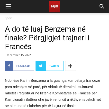
Sport
A do të luaj Benzema në
finale? Përgjigjet trajneri i
Francës
December 15, 2022
Facebook
Twitter
Ndonëse Karim Benzema u largua nga kombëtarja franceze
para ndeshjes së parë, për shkak të dëmtimit, sulmuesi
mbetet i regjistruar në listën e Kombëtares së Francës për
Kampionatin Botëror dhe javën e fundit u rikthyen spekulimet
se ai mund të rikthehet për të luajtur në finale.