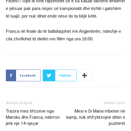
Fituesi i Topit të Artë raportohet se e ka kaluar tashmë lëndimin
e pësuar pak para nisjes së kampionatit dhe është i gatshëm
të luajë, por nuk dihet ende nëse do ta bëjë këtë.
Franca në finale do të ballafaqohet me Argjentinën, ndeshje e
cila zhvillohet të dielën me fillim nga ora 16:00.
Facebook
Twitter
Artikulli paraprak
Artikulli tjetër
Trazira mes tifozëve nga
Mesi e Di Maria mbeten në
Maroku dhe Franca, ndërron
kamp, nuk shfrytëzojnë ditën e
jetë një 14-vjeçar
pushimit