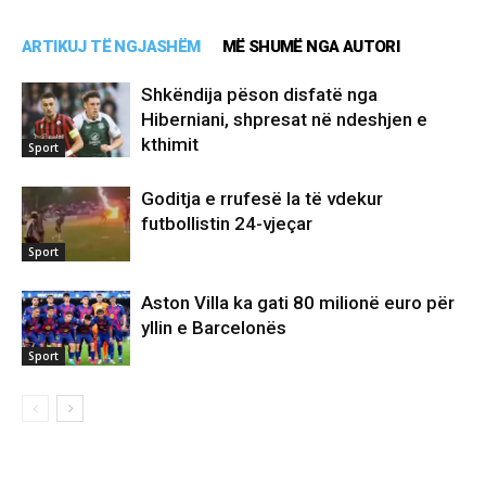
ARTIKUJ TË NGJASHËM
MË SHUMË NGA AUTORI
Shkëndija pëson disfatë nga
Hiberniani, shpresat në ndeshjen e
kthimit
Sport
Goditja e rrufesë la të vdekur
futbollistin 24-vjeçar
Sport
Aston Villa ka gati 80 milionë euro për
yllin e Barcelonës
Sport