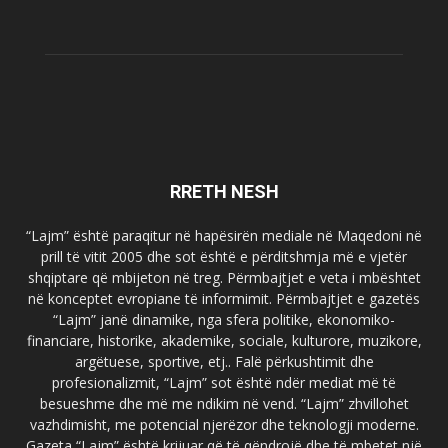
RRETH NESH
“Lajm” është paraqitur në hapësirën mediale në Maqedoni në
prill të vitit 2005 dhe sot është e përditshmja më e vjetër
shqiptare që mbijeton në treg. Përmbajtjet e veta i mbështet
në konceptet evropiane të informimit. Përmbajtjet e gazetës
“Lajm” janë dinamike, nga sfera politike, ekonomiko-
financiare, historike, akademike, sociale, kulturore, muzikore,
argëtuese, sportive, etj.. Falë përkushtimit dhe
profesionalizmit, “Lajm” sot është ndër mediat më të
besueshme dhe më me ndikim në vend. “Lajm” zhvillohet
vazhdimisht, me potencial njerëzor dhe teknologji moderne.
Gazeta “Lajm” është krijuar që të qëndrojë dhe të mbetet një