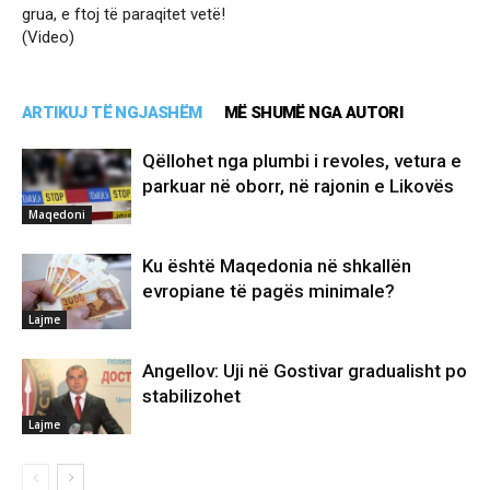
grua, e ftoj të paraqitet vetë!
(Video)
ARTIKUJ TË NGJASHËM
MË SHUMË NGA AUTORI
Qëllohet nga plumbi i revoles, vetura e
parkuar në oborr, në rajonin e Likovës
Maqedoni
Ku është Maqedonia në shkallën
evropiane të pagës minimale?
Lajme
Angellov: Uji në Gostivar gradualisht po
stabilizohet
Lajme