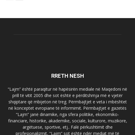
RRETH NESH
“Lajm” është paraqitur në hapësirën mediale në Maqedoni në
prill të vitit 2005 dhe sot është e përditshmja më e vjetër
shqiptare që mbijeton në treg. Përmbajtjet e veta i mbështet
në konceptet evropiane të informimit. Përmbajtjet e gazetës
“Lajm” janë dinamike, nga sfera politike, ekonomiko-
financiare, historike, akademike, sociale, kulturore, muzikore,
argëtuese, sportive, etj.. Falë përkushtimit dhe
profesionalizmit, “Lajm” sot është ndër mediat më të