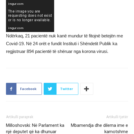
Ndërkaq, 21 pacientë nuk kanë mundur të fitojnë betejën me
Covid-19. Në 24 orët e fundit Instituti i Shëndetit Publik ka
regjistruar 894 pacientë të shëruar nga korona virusi.
Facebook
Twitter
Artikulli paraprak
Artikulli tjetër
Milloshovski: Në Parlament ka
Mbamendja dhe dilema ime e
një deputet që ka dhunuar
kamotshme