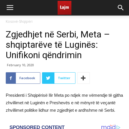
Kosovë-Shqipëri
​Zgjedhjet në Serbi, Meta –
shqiptarëve të Luginës:
Unifikoni qëndrimin
February 10, 2020
Facebook
Twitter
Presidenti i Shqipërisë Ilir Meta po ndjek me vëmendje të gjitha
zhvillimet në Luginën e Preshevës e në mënyrë të veçantë
zhvillimet politike lidhur me zgjedhjet e ardhshme në Serbi.