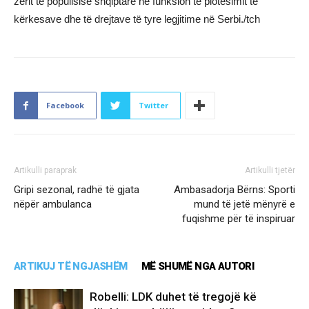
zërit të popullsisë shqiptare në funksion të plotësimit të
kërkesave dhe të drejtave të tyre legjitime në Serbi./tch
Facebook
Twitter
Artikulli paraprak
Artikulli tjetër
Gripi sezonal, radhë të gjata
Ambasadorja Bërns: Sporti
nëpër ambulanca
mund të jetë mënyrë e
fuqishme për të inspiruar
ARTIKUJ TË NGJASHËM
MË SHUMË NGA AUTORI
Robelli: LDK duhet të tregojë kë