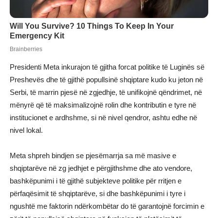
Presidenti Meta inkurajon të gjitha forcat politike të Luginës së
Preshevës dhe të gjithë popullsinë shqiptare kudo ku jeton në
Serbi, të marrin pjesë në zgjedhje, të unifikojnë qëndrimet, në
mënyrë që të maksimalizojnë rolin dhe kontributin e tyre në
institucionet e ardhshme, si në nivel qendror, ashtu edhe në
nivel lokal.
Meta shpreh bindjen se pjesëmarrja sa më masive e
shqiptarëve në zg jedhjet e përgjithshme dhe ato vendore,
bashkëpunimi i të gjithë subjekteve politike për rritjen e
përfaqësimit të shqiptarëve, si dhe bashkëpunimi i tyre i
ngushtë me faktorin ndërkombëtar do të garantojnë forcimin e