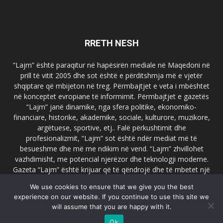
RRETH NESH
“Lajm” është paraqitur në hapësirën mediale në Maqedoni në
prill të vitit 2005 dhe sot është e përditshmja më e vjetër
shqiptare që mbijeton në treg. Përmbajtjet e veta i mbështet
në konceptet evropiane të informimit. Përmbajtjet e gazetës
“Lajm” janë dinamike, nga sfera politike, ekonomiko-
financiare, historike, akademike, sociale, kulturore, muzikore,
argëtuese, sportive, etj.. Falë përkushtimit dhe
profesionalizmit, “Lajm” sot është ndër mediat më të
besueshme dhe më me ndikim në vend. “Lajm” zhvillohet
vazhdimisht, me potencial njerëzor dhe teknologji moderne.
Gazeta “Lajm” është krijuar që të qëndrojë dhe të mbetet një
emër i dallueshëm në hapësirat ballkanike dhe evropiane. Ueb
We use cookies to ensure that we give you the best
faqja zyrtare e gazetës “Lajm”, www.lajmpress.org është një
experience on our website. If you continue to use this site we
ndër portalet më të njohur në Maqedoni.
will assume that you are happy with it.
Na kontakto:
lajm.sk@gmail.com
Ok