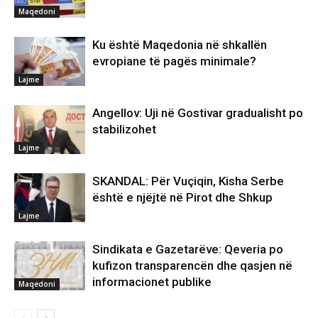
Maqedoni
Ku është Maqedonia në shkallën
evropiane të pagës minimale?
Lajme
Angellov: Uji në Gostivar gradualisht po
stabilizohet
Lajme
SKANDAL: Për Vuçiqin, Kisha Serbe
është e njëjtë në Pirot dhe Shkup
Lajme
Sindikata e Gazetarëve: Qeveria po
kufizon transparencën dhe qasjen në
informacionet publike
Maqedoni