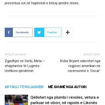
prezentua sot në hapësirat e kësaj qendre rinore.
Facebook
Twitter
Artikulli paraprak
Artikulli tjetër
​Zgjedhjet në Serbi, Meta –
Kobe Bryant nderohet nga
shqiptarëve të Luginës:
regjisori amerikan në
Unifikoni qëndrimin
ceremoninë e ‘Oscar’
ARTIKUJ TË NGJASHËM
MË SHUMË NGA AUTORI
Qëllohet nga plumbi i revoles, vetura e
parkuar në oborr, në rajonin e Likovës