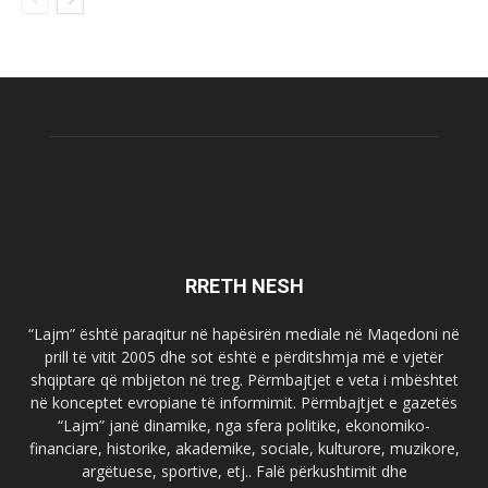
RRETH NESH
“Lajm” është paraqitur në hapësirën mediale në Maqedoni në
prill të vitit 2005 dhe sot është e përditshmja më e vjetër
shqiptare që mbijeton në treg. Përmbajtjet e veta i mbështet
në konceptet evropiane të informimit. Përmbajtjet e gazetës
“Lajm” janë dinamike, nga sfera politike, ekonomiko-
financiare, historike, akademike, sociale, kulturore, muzikore,
argëtuese, sportive, etj.. Falë përkushtimit dhe