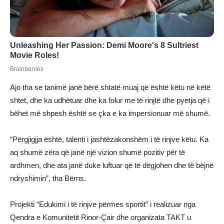
Ajo tha se tanimë janë bërë shtatë muaj që është këtu në këtë
shtet, dhe ka udhëtuar dhe ka folur me të rinjtë dhe pyetja që i
bëhet më shpesh është se çka e ka impersionuar më shumë.
“Përgjigjja është, talenti i jashtëzakonshëm i të rinjve këtu. Ka
aq shumë zëra që janë një vizion shumë pozitiv për të
ardhmen, dhe ata janë duke luftuar që të dëgjohen dhe të bëjnë
ndryshimin”, tha Bërns.
Projekti “Edukimi i të rinjve përmes sportit” i realizuar nga
Qendra e Komunitetit Rinor-Çair dhe organizata TAKT u