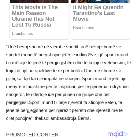
“Unë besoj shumë në vlerat e sportit, unë besoj shumë se
sportet mund të ndryshojnë jetën e individëve, që sporti mund
t’u mësojë të jenë të përgjegjshëm dhe të krijojnë vetëbesim, të
krijojnë një perspektivë të re për botën. Dhe më shumë se
gjithçka, kjo ka një impakt në shoqëri. Sporti mund të jetë një
mënyrë e fuqishme për të inspiruar, për të gjeneruar ndryshim
shoqëror, të ndërtojë ide për punën në grupe dhe për
përgjegjësi.Sporti mund t’i bëjë njerëzit ta sfidojnë veten, të
jenë të përgjegjshëm për njerëzit përreth dhe njerëzit me të
cilët punojnë”, theksoi ambasadroja Bërns.