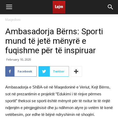
Maqedoni
Ambasadorja Bërns: Sporti
mund të jetë mënyrë e
fuqishme për të inspiruar
February 10, 2020
Facebook
Twitter
Ambasadorja e ShBA-së në Maqedoninë e Veriut, Kejt Bërns,
sot në prezantimin e projektit “Edukimi i të rinjve përmes
sportit” theksoi se sporti është mënyrë për të nxitur te të rinjtë
ndjenjën e përgjegjësisë dhe ju ndihmon atyre jo vetëm të kenë
vetëbesim, por edhe të bëjnë ndryshimin në shoqëri.