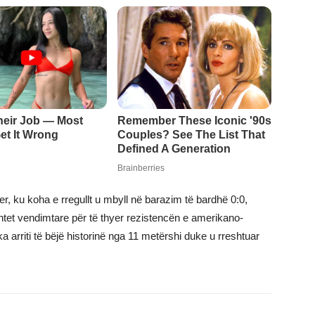
, ku koha e rregullt u mbyll në barazim të bardhë 0:0,
ntet vendimtare për të thyer rezistencën e amerikano-
arriti të bëjë historinë nga 11 metërshi duke u rreshtuar