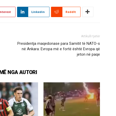
nterest
Linkedin
ReddIt
Artikulli tjetër
Presidentja maqedonase para Samitit të NATO-s
në Ankara: Evropa më e fortë është Evropa që
jeton në paqe
MË NGA AUTORI