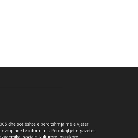
 2005 dhe sot është e përditshmja më e vjetër
t evropiane të informimit. Përmbajtjet e gazetës
 akademike, sociale, kulturore, muzikore,