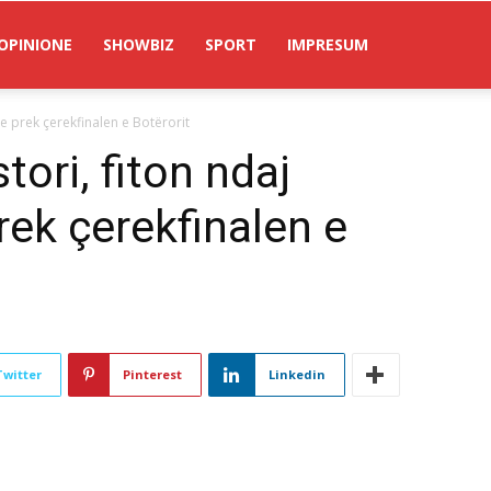
OPINIONE
SHOWBIZ
SPORT
IMPRESUM
e prek çerekfinalen e Botërorit
tori, fiton ndaj
ek çerekfinalen e
Twitter
Pinterest
Linkedin