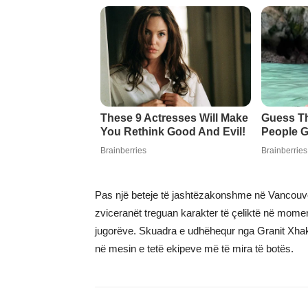
​Pas një beteje të jashtëzakonshme në Vancouver
zviceranët treguan karakter të çeliktë në mome
jugorëve. Skuadra e udhëhequr nga Granit Xhaka 
në mesin e tetë ekipeve më të mira të botës.