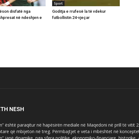
Sport
ëson disfatë nga
Goditja e rrufesë la të vdekur
 shpresat në ndeshjen e
futbollistin 24-vjeçar
ETH NESH
m” është paraqitur në hapësirën mediale në Maqedoni në prill të vitit
ptare që mbijeton në treg. Përmbajtjet e veta i mbështet në koncepte
m” janë dinamike, nga sfera politike, ekonomiko-financiare, historike,