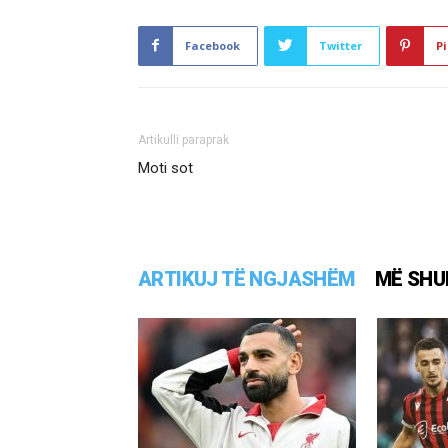
Facebook
Twitter
Pi
Artikulli paraprak
Moti sot
ARTIKUJ TË NGJASHËM
MË SHU