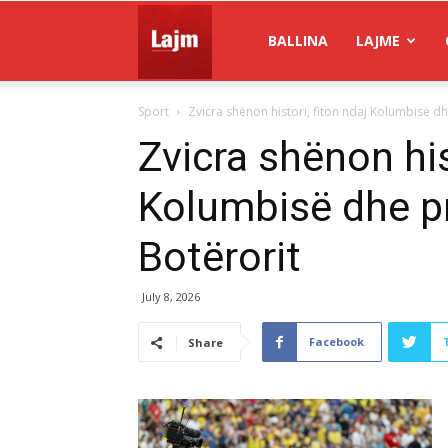
Gazeta
BALLINA
LAJME
Sport
Zvicra shënon histori, fiton ndaj Kolumbisë dh
Lajm
Zvicra shënon his
Kolumbisë dhe pr
Botërorit
July 8, 2026
Facebook
Share