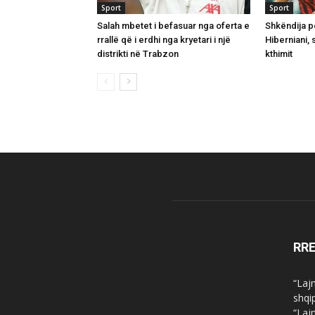
Sport
Sport
Salah mbetet i befasuar nga oferta e
Shkëndija p
rrallë që i erdhi nga kryetari i një
Hiberniani,
distrikti në Trabzon
kthimit
RR
“Laj
shqi
“Laj