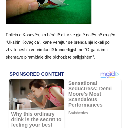
Policia e Kosovës, ka bërë të ditur se gjatë natës në rrugën
“Ukshin Kovaçica”, kanë vërejtur se brenda një lokali po
zhvilloheshin veprimtari të kundërligjshme “Organizim i
skemave piramidale dhe bixhozit të paligjshëm”.