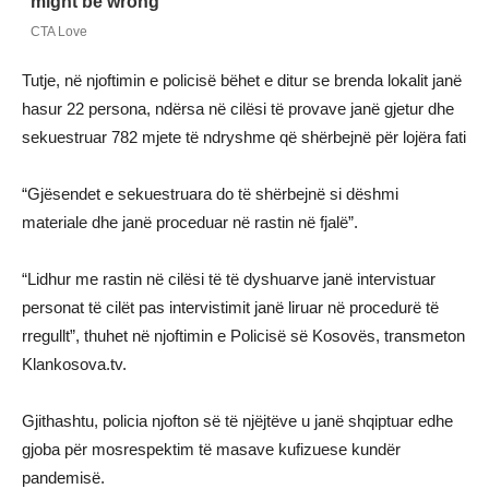
Tutje, në njoftimin e policisë bëhet e ditur se brenda lokalit janë
hasur 22 persona, ndërsa në cilësi të provave janë gjetur dhe
sekuestruar 782 mjete të ndryshme që shërbejnë për lojëra fati
“Gjësendet e sekuestruara do të shërbejnë si dëshmi
materiale dhe janë proceduar në rastin në fjalë”.
“Lidhur me rastin në cilësi të të dyshuarve janë intervistuar
personat të cilët pas intervistimit janë liruar në procedurë të
rregullt”, thuhet në njoftimin e Policisë së Kosovës, transmeton
Klankosova.tv.
Gjithashtu, policia njofton së të njëjtëve u janë shqiptuar edhe
gjoba për mosrespektim të masave kufizuese kundër
pandemisë.