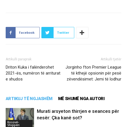
Facebook
Twitter
Artikulli paraprak
Artikulli tjetër
Driton Kuka i falënderohet
Jorginho fton Premier League
2021-ës, numëron të arriturat
të kthejë opsionin për pesë
e xhudos
zëvendësimet: Jemi të lodhur
ARTIKUJ TË NGJASHËM
MË SHUMË NGA AUTORI
Murati arsyeton thirrjen e seances për
nesër: Çka kanë sot?
Kosovë-
Shqipëri