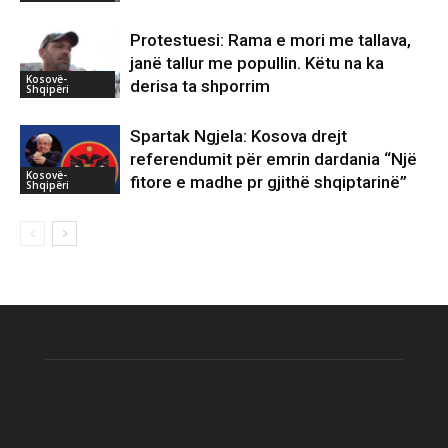
Protestuesi: Rama e mori me tallava,
janë tallur me popullin. Këtu na ka
Kosovë-
derisa ta shporrim
Shqipëri
Spartak Ngjela: Kosova drejt
referendumit për emrin dardania “Një
Kosovë-
fitore e madhe pr gjithë shqiptarinë”
Shqipëri