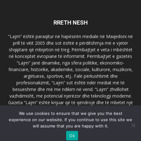
RRETH NESH
“Lajm” është paraqitur në hapësirën mediale në Maqedoni në
prill të vitit 2005 dhe sot është e përditshmja më e vjetër
shqiptare që mbijeton në treg. Përmbajtjet e veta i mbështet
në konceptet evropiane të informimit. Përmbajtjet e gazetës
“Lajm” janë dinamike, nga sfera politike, ekonomiko-
financiare, historike, akademike, sociale, kulturore, muzikore,
argëtuese, sportive, etj.. Falë përkushtimit dhe
profesionalizmit, “Lajm” sot është ndër mediat më të
besueshme dhe më me ndikim në vend. “Lajm” zhvillohet
vazhdimisht, me potencial njerëzor dhe teknologji moderne.
Gazeta “Lajm” është krijuar që të qëndrojë dhe të mbetet një
emër i dallueshëm në hapësirat ballkanike dhe evropiane. Ueb
We use cookies to ensure that we give you the best
faqja zyrtare e gazetës “Lajm”, www.lajmpress.org është një
experience on our website. If you continue to use this site we
ndër portalet më të njohur në Maqedoni.
will assume that you are happy with it.
Na kontakto:
lajm.sk@gmail.com
Ok