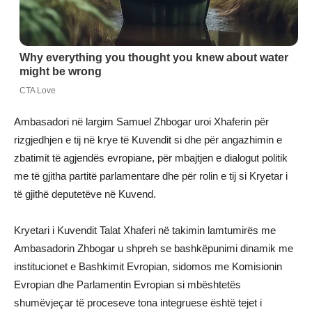
Ambasadori në largim Samuel Zhbogar uroi Xhaferin për
rizgjedhjen e tij në krye të Kuvendit si dhe për angazhimin e
zbatimit të agjendës evropiane, për mbajtjen e dialogut politik
me të gjitha partitë parlamentare dhe për rolin e tij si Kryetar i
të gjithë deputetëve në Kuvend.
Kryetari i Kuvendit Talat Xhaferi në takimin lamtumirës me
Ambasadorin Zhbogar u shpreh se bashkëpunimi dinamik me
institucionet e Bashkimit Evropian, sidomos me Komisionin
Evropian dhe Parlamentin Evropian si mbështetës
shumëvjeçar të proceseve tona integruese është tejet i