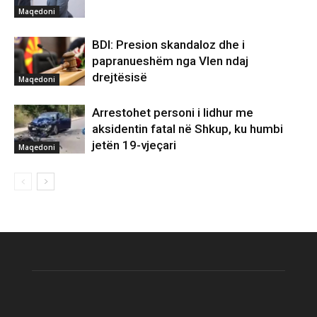
Maqedoni
BDI: Presion skandaloz dhe i
papranueshëm nga Vlen ndaj
drejtësisë
Maqedoni
Arrestohet personi i lidhur me
aksidentin fatal në Shkup, ku humbi
jetën 19-vjeçari
Maqedoni