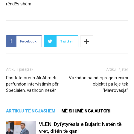
rëndësishëm.
Facebook
Twitter
Artikulli paraprak
Artikulli tjetër
Pas tetë orësh Ali Ahmeti
Vazhdon pa ndërprerje rrënimi
përfundon intervistimin për
i objektit pa leje tek
Specialen, vazhdon nesër
“Mavrovasja”
ARTIKUJ TË NGJASHËM
MË SHUMË NGA AUTORI
VLEN: Dyfytyrësia e Bujarit: Natën të
vret, ditën të qan!