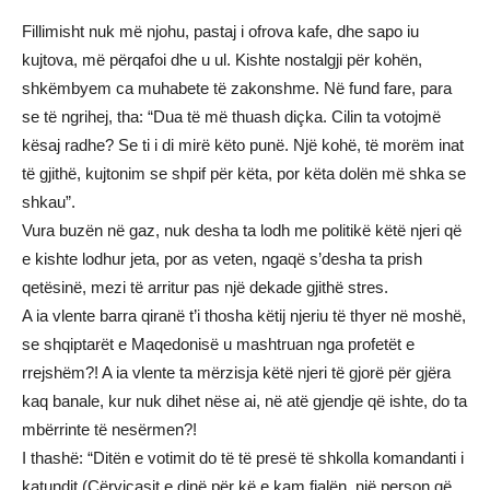
Fillimisht nuk më njohu, pastaj i ofrova kafe, dhe sapo iu
kujtova, më përqafoi dhe u ul. Kishte nostalgji për kohën,
shkëmbyem ca muhabete të zakonshme. Në fund fare, para
se të ngrihej, tha: “Dua të më thuash diçka. Cilin ta votojmë
kësaj radhe? Se ti i di mirë këto punë. Një kohë, të morëm inat
të gjithë, kujtonim se shpif për këta, por këta dolën më shka se
shkau”.
Vura buzën në gaz, nuk desha ta lodh me politikë këtë njeri që
e kishte lodhur jeta, por as veten, ngaqë s’desha ta prish
qetësinë, mezi të arritur pas një dekade gjithë stres.
A ia vlente barra qiranë t’i thosha këtij njeriu të thyer në moshë,
se shqiptarët e Maqedonisë u mashtruan nga profetët e
rrejshëm?! A ia vlente ta mërzisja këtë njeri të gjorë për gjëra
kaq banale, kur nuk dihet nëse ai, në atë gjendje që ishte, do ta
mbërrinte të nesërmen?!
I thashë: “Ditën e votimit do të të presë të shkolla komandanti i
katundit (Cërvicasit e dinë për kë e kam fjalën, një person që