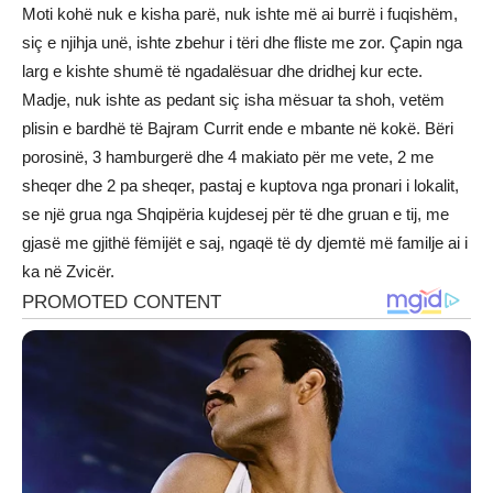
Moti kohë nuk e kisha parë, nuk ishte më ai burrë i fuqishëm,
siç e njihja unë, ishte zbehur i tëri dhe fliste me zor. Çapin nga
larg e kishte shumë të ngadalësuar dhe dridhej kur ecte.
Madje, nuk ishte as pedant siç isha mësuar ta shoh, vetëm
plisin e bardhë të Bajram Currit ende e mbante në kokë. Bëri
porosinë, 3 hamburgerë dhe 4 makiato për me vete, 2 me
sheqer dhe 2 pa sheqer, pastaj e kuptova nga pronari i lokalit,
se një grua nga Shqipëria kujdesej për të dhe gruan e tij, me
gjasë me gjithë fëmijët e saj, ngaqë të dy djemtë më familje ai i
ka në Zvicër.