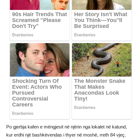
Po gjerbja kafen e mëngjesit në njërin nga lokalet në katund,
kur erdhi një bashkëvendas i thyer në moshë, rreth 84 vjeç.