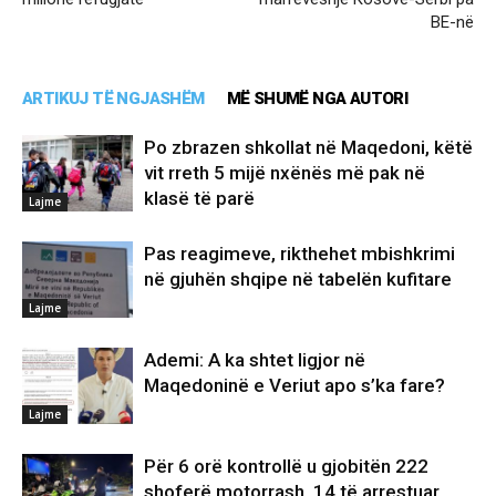
BE-në
ARTIKUJ TË NGJASHËM
MË SHUMË NGA AUTORI
Po zbrazen shkollat në Maqedoni, këtë
vit rreth 5 mijë nxënës më pak në
klasë të parë
Lajme
Pas reagimeve, rikthehet mbishkrimi
në gjuhën shqipe në tabelën kufitare
Lajme
Ademi: A ka shtet ligjor në
Maqedoninë e Veriut apo s’ka fare?
Lajme
Për 6 orë kontrollë u gjobitën 222
shoferë motorrash, 14 të arrestuar