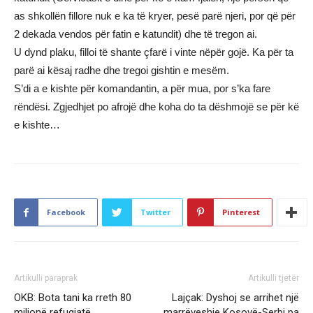
as shkollën fillore nuk e ka të kryer, pesë parë njeri, por që për
2 dekada vendos për fatin e katundit) dhe të tregon ai.
U dynd plaku, filloi të shante çfarë i vinte nëpër gojë. Ka për ta
parë ai kësaj radhe dhe tregoi gishtin e mesëm.
S’di a e kishte për komandantin, a për mua, por s’ka fare
rëndësi. Zgjedhjet po afrojë dhe koha do ta dëshmojë se për kë
e kishte…
Facebook
Twitter
Pinterest
Artikulli paraprak
Artikulli tjetër
OKB: Bota tani ka rreth 80
Lajçak: Dyshoj se arrihet një
milionë refugjatë
marrëveshje Kosovë-Serbi pa