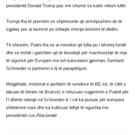
presidentit Donald Trump pas më shumë se katër vitesh luftë.
Trumpi tha të premten se shpresonte që armëpushimi do të
zgjatej, por ai tashmë po shfaqte shenja tensioni të dielën.
Të shtunën, Putini tha se ai mendon që lufta po i afrohej fundit
dhe se është i gatshëm që të bisedojë për marrëveshje të reja
të sigurisë për Evropën me ish-kancelarin gjerman, Gerhard
Schroeder si partnerin e tij të parapëlqyer.
Megjithatë, ministrat e jashtëm të vendeve të BE-së, të cilët u
takuan të hënën në Bruksel, e refuzuan sugjerimin e Putinit për
t’i dhënë ndonjë rol Schroeder-it, i cili ka punuar për kompani
shtetërore ruse dhe ka kultivuar lidhje të ngushta me
presidentin rus./
Nacionale