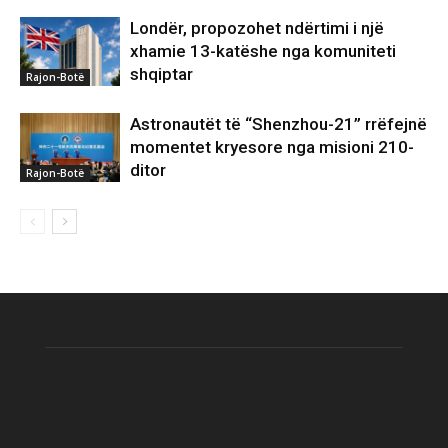
Londër, propozohet ndërtimi i një
xhamie 13-katëshe nga komuniteti
shqiptar
Rajon-Botë
Astronautët të “Shenzhou-21” rrëfejnë
momentet kryesore nga misioni 210-
ditor
Rajon-Botë