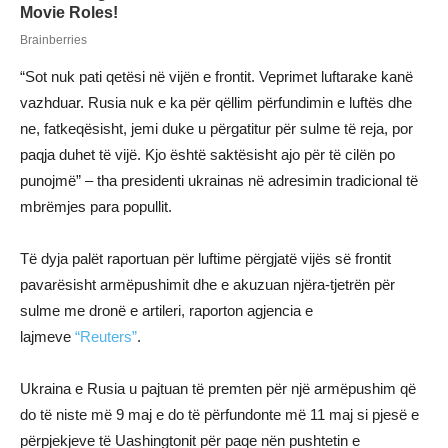
“Sot nuk pati qetësi në vijën e frontit. Veprimet luftarake kanë
vazhduar. Rusia nuk e ka për qëllim përfundimin e luftës dhe
ne, fatkeqësisht, jemi duke u përgatitur për sulme të reja, por
paqja duhet të vijë. Kjo është saktësisht ajo për të cilën po
punojmë” – tha presidenti ukrainas në adresimin tradicional të
mbrëmjes para popullit.
Të dyja palët raportuan për luftime përgjatë vijës së frontit
pavarësisht armëpushimit dhe e akuzuan njëra-tjetrën për
sulme me dronë e artileri, raporton agjencia e
lajmeve
“Reuters”
.
Ukraina e Rusia u pajtuan të premten për një armëpushim që
do të niste më 9 maj e do të përfundonte më 11 maj si pjesë e
përpjekjeve të Uashingtonit për paqe nën pushtetin e