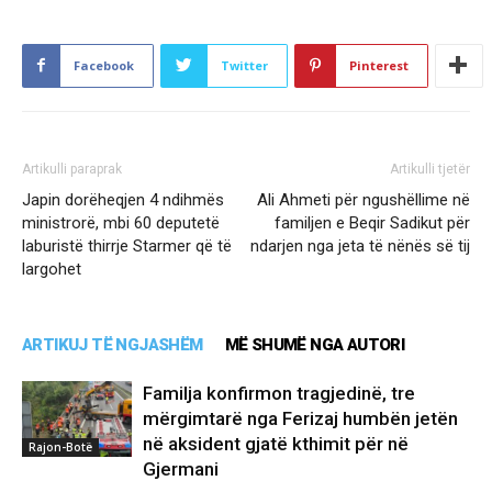
Facebook
Twitter
Pinterest
Artikulli paraprak
Artikulli tjetër
Japin dorëheqjen 4 ndihmës
Ali Ahmeti për ngushëllime në
ministrorë, mbi 60 deputetë
familjen e Beqir Sadikut për
laburistë thirrje Starmer që të
ndarjen nga jeta të nënës së tij
largohet
ARTIKUJ TË NGJASHËM
MË SHUMË NGA AUTORI
Familja konfirmon tragjedinë, tre
mërgimtarë nga Ferizaj humbën jetën
në aksident gjatë kthimit për në
Rajon-Botë
Gjermani