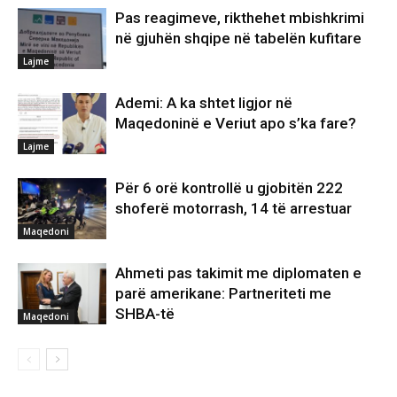
Pas reagimeve, rikthehet mbishkrimi
në gjuhën shqipe në tabelën kufitare
Lajme
Ademi: A ka shtet ligjor në
Maqedoninë e Veriut apo s’ka fare?
Lajme
Për 6 orë kontrollë u gjobitën 222
shoferë motorrash, 14 të arrestuar
Maqedoni
Ahmeti pas takimit me diplomaten e
parë amerikane: Partneriteti me
SHBA-të
Maqedoni