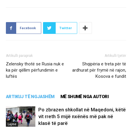
Facebook
Twitter
Artikulli paraprak
Artikulli tjetër
Zelensky thotë se Rusia nuk e
Shqipëria e treta për të
ka për qëllim përfundimin e
ardhurat për frymë në rajon,
luftës
Kosova e fundit
ARTIKUJ TË NGJASHËM
MË SHUMË NGA AUTORI
Po zbrazen shkollat në Maqedoni, këtë
vit rreth 5 mijë nxënës më pak në
klasë të parë
Lajme