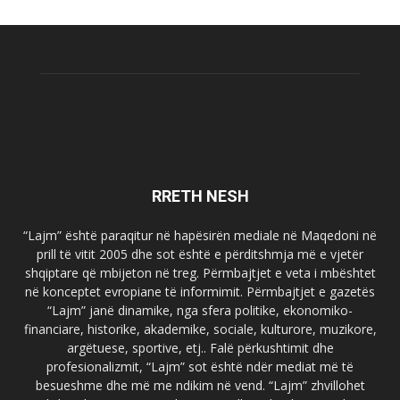
RRETH NESH
“Lajm” është paraqitur në hapësirën mediale në Maqedoni në
prill të vitit 2005 dhe sot është e përditshmja më e vjetër
shqiptare që mbijeton në treg. Përmbajtjet e veta i mbështet
në konceptet evropiane të informimit. Përmbajtjet e gazetës
“Lajm” janë dinamike, nga sfera politike, ekonomiko-
financiare, historike, akademike, sociale, kulturore, muzikore,
argëtuese, sportive, etj.. Falë përkushtimit dhe
profesionalizmit, “Lajm” sot është ndër mediat më të
besueshme dhe më me ndikim në vend. “Lajm” zhvillohet