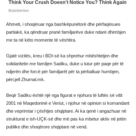
Ahmeti, i shoqëruar nga bashkëpunëtorë dhe përfaqësues
partiakë, ka qëndruar pranë familjarëve duke ndarë dhimbjen
me ta në këto momente të vështira.
Gjatë vizitës, kreu i BDI-së ka shprehur mbështetjen dhe
solidaritetin me familjen Sadiku, duke u lutur për paqe për të
ndjerën dhe forcë për familjarët për ta përballuar humbjen,
përcjell Zhurnal.mk.
Beqir Sadiku është një nga figurat e njohura të luftës së vitit
2001 në Maqedoninë e Veriut, i njohur në opinion si komandant
dhe veprimtar i çështjes shqiptare. Ai ka qenë i angazhuar në
strukturat e ish-UÇK-së dhe më pas ka mbetur aktiv në jetën
publike dhe shoqërore shqiptare në vend.