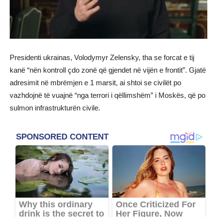
Presidenti ukrainas, Volodymyr Zelensky, tha se forcat e tij
kanë “nën kontroll çdo zonë që gjendet në vijën e frontit”. Gjatë
adresimit në mbrëmjen e 1 marsit, ai shtoi se civilët po
vazhdojnë të vuajnë “nga terrori i qëllimshëm” i Moskës, që po
sulmon infrastrukturën civile.