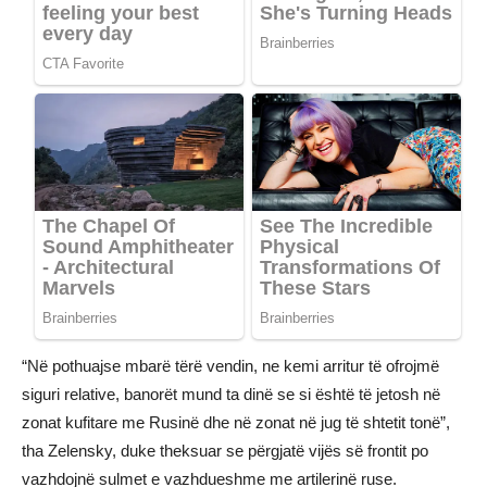
“Në pothuajse mbarë tërë vendin, ne kemi arritur të ofrojmë
siguri relative, banorët mund ta dinë se si është të jetosh në
zonat kufitare me Rusinë dhe në zonat në jug të shtetit tonë”,
tha Zelensky, duke theksuar se përgjatë vijës së frontit po
vazhdojnë sulmet e vazhdueshme me artilerinë ruse.