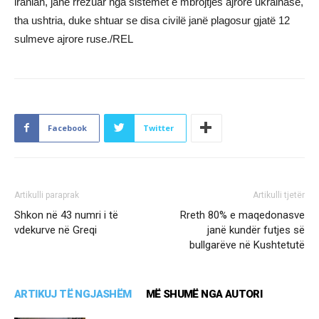
iranian, janë rrëzuar nga sistemet e mbrojtjes ajrore ukrainase,
tha ushtria, duke shtuar se disa civilë janë plagosur gjatë 12
sulmeve ajrore ruse./REL
Facebook
Twitter
Artikulli paraprak
Artikulli tjetër
Shkon në 43 numri i të
Rreth 80% e maqedonasve
vdekurve në Greqi
janë kundër futjes së
bullgarëve në Kushtetutë
ARTIKUJ TË NGJASHËM
MË SHUMË NGA AUTORI