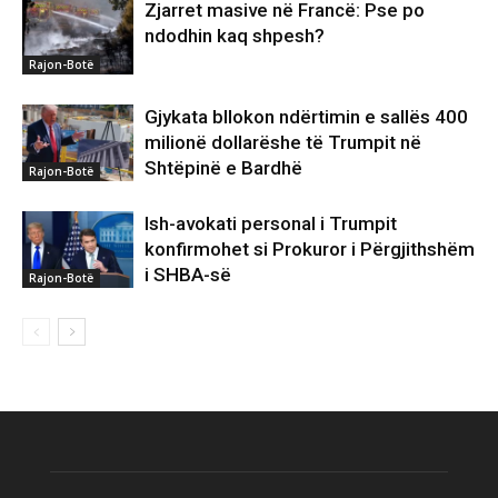
Zjarret masive në Francë: Pse po
ndodhin kaq shpesh?
Rajon-Botë
Gjykata bllokon ndërtimin e sallës 400
milionë dollarëshe të Trumpit në
Shtëpinë e Bardhë
Rajon-Botë
Ish-avokati personal i Trumpit
konfirmohet si Prokuror i Përgjithshëm
i SHBA-së
Rajon-Botë