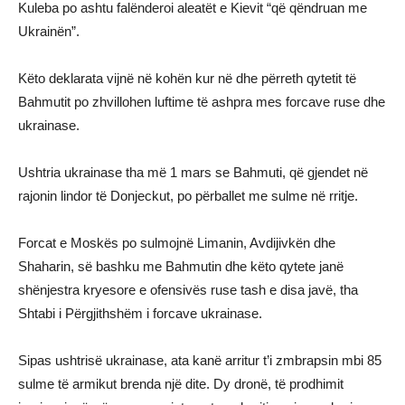
Kuleba po ashtu falënderoi aleatët e Kievit “që qëndruan me
Ukrainën”.
Këto deklarata vijnë në kohën kur në dhe përreth qytetit të
Bahmutit po zhvillohen luftime të ashpra mes forcave ruse dhe
ukrainase.
Ushtria ukrainase tha më 1 mars se Bahmuti, që gjendet në
rajonin lindor të Donjeckut, po përballet me sulme në rritje.
Forcat e Moskës po sulmojnë Limanin, Avdijivkën dhe
Shaharin, së bashku me Bahmutin dhe këto qytete janë
shënjestra kryesore e ofensivës ruse tash e disa javë, tha
Shtabi i Përgjithshëm i forcave ukrainase.
Sipas ushtrisë ukrainase, ata kanë arritur t’i zmbrapsin mbi 85
sulme të armikut brenda një dite. Dy dronë, të prodhimit