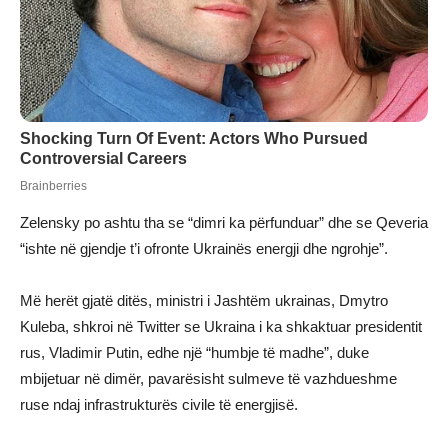
Zelensky po ashtu tha se “dimri ka përfunduar” dhe se Qeveria
“ishte në gjendje t’i ofronte Ukrainës energji dhe ngrohje”.
Më herët gjatë ditës, ministri i Jashtëm ukrainas, Dmytro
Kuleba, shkroi në Twitter se Ukraina i ka shkaktuar presidentit
rus, Vladimir Putin, edhe një “humbje të madhe”, duke
mbijetuar në dimër, pavarësisht sulmeve të vazhdueshme
ruse ndaj infrastrukturës civile të energjisë.