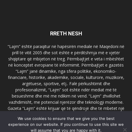
RRETH NESH
“Lajm” është paraqitur në hapësirën mediale në Maqedoni në
prill të vitit 2005 dhe sot është e përditshmja më e vjetër
shqiptare që mbijeton në treg. Përmbajtjet e veta i mbështet
në konceptet evropiane të informimit. Përmbajtjet e gazetës
“Lajm” janë dinamike, nga sfera politike, ekonomiko-
financiare, historike, akademike, sociale, kulturore, muzikore,
argëtuese, sportive, etj.. Falë përkushtimit dhe
profesionalizmit, “Lajm” sot është ndër mediat më të
besueshme dhe më me ndikim në vend. “Lajm” zhvillohet
vazhdimisht, me potencial njerëzor dhe teknologji moderne.
Gazeta “Lajm” është krijuar që të qëndrojë dhe të mbetet një
emër i dallueshëm në hapësirat ballkanike dhe evropiane. Ueb
We use cookies to ensure that we give you the best
faqja zyrtare e gazetës “Lajm”, www.lajmpress.org është një
experience on our website. If you continue to use this site we
ndër portalet më të njohur në Maqedoni.
will assume that you are happy with it.