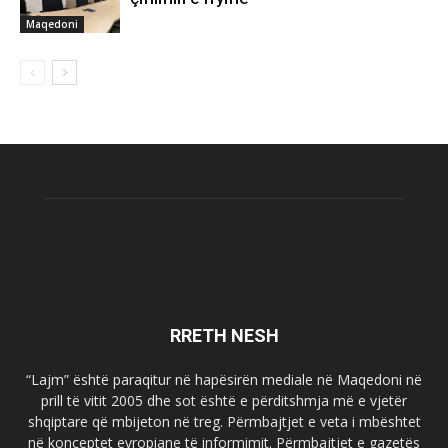
Maqedoni
RRETH NESH
“Lajm” është paraqitur në hapësirën mediale në Maqedoni në
prill të vitit 2005 dhe sot është e përditshmja më e vjetër
shqiptare që mbijeton në treg. Përmbajtjet e veta i mbështet
në konceptet evropiane të informimit. Përmbajtjet e gazetës