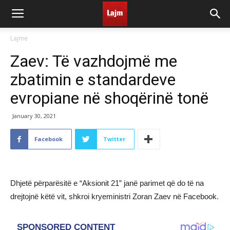
Lajme
Zaev: Të vazhdojmë me
zbatimin e standardeve
evropiane në shoqërinë tonë
January 30, 2021
Facebook
Twitter
Dhjetë përparësitë e “Aksionit 21” janë parimet që do të na
drejtojnë këtë vit, shkroi kryeministri Zoran Zaev në Facebook.