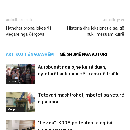
Artikulli paraprak
Artikulli tjetër
I kthehet prona lokes 91
Historia dhe leksionet e saj që
vjeçare nga Kërçova
nuk i mësuam kurrë
ARTIKUJ TË NGJASHËM
MË SHUMË NGA AUTORI
Autobusët ndalojnë ku të duan,
qytetarët ankohen për kaos në trafik
Lajme
Tetovari mashtrohet, mbetet pa veturë
e pa para
Maqedoni
“Levica”: KRRE po tenton ta ngrisë
çmimin e rrymë