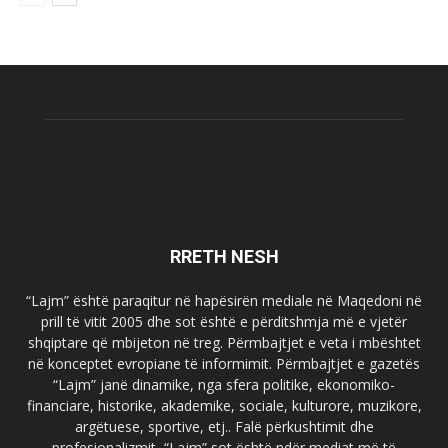
RRETH NESH
“Lajm” është paraqitur në hapësirën mediale në Maqedoni në
prill të vitit 2005 dhe sot është e përditshmja më e vjetër
shqiptare që mbijeton në treg. Përmbajtjet e veta i mbështet
në konceptet evropiane të informimit. Përmbajtjet e gazetës
“Lajm” janë dinamike, nga sfera politike, ekonomiko-
financiare, historike, akademike, sociale, kulturore, muzikore,
argëtuese, sportive, etj.. Falë përkushtimit dhe
profesionalizmit, “Lajm” sot është ndër mediat më të