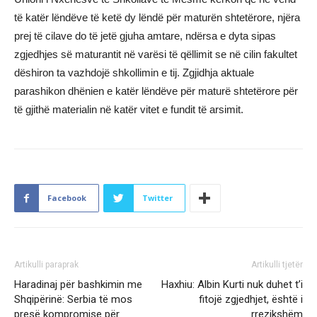
të katër lëndëve të ketë dy lëndë për maturën shtetërore, njëra
prej të cilave do të jetë gjuha amtare, ndërsa e dyta sipas
zgjedhjes së maturantit në varësi të qëllimit se në cilin fakultet
dëshiron ta vazhdojë shkollimin e tij. Zgjidhja aktuale
parashikon dhënien e katër lëndëve për maturë shtetërore për
të gjithë materialin në katër vitet e fundit të arsimit.
Facebook
Twitter
Artikulli paraprak
Artikulli tjetër
Haradinaj për bashkimin me
Haxhiu: Albin Kurti nuk duhet t’i
Shqipërinë: Serbia të mos
fitojë zgjedhjet, është i
presë kompromise për
rrezikshëm