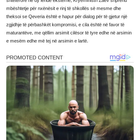
shtetërore në dy lëndë eksterne, Kryeministri Zaev shprehu
mbështetje për nxënësit e rinj të shkollës së mesme dhe
theksoi se Qeveria është e hapur për dialog për të gjetur një
zgjidhje të përbashkët kompromisi, e cila është në favor të
maturantëve, me qëllim arsimit cilësor të tyre edhe në arsimin
e mesëm edhe më tej në arsimin e lartë.