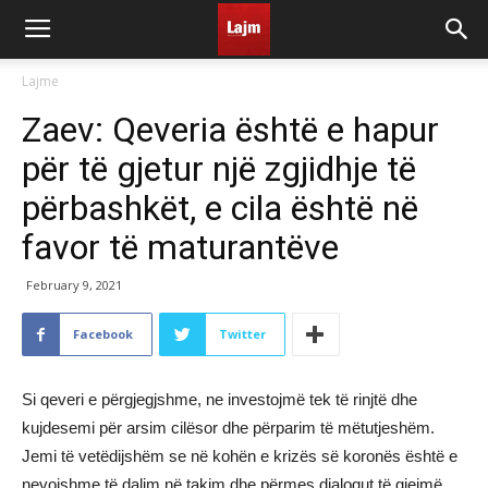
Lajme
Zaev: Qeveria është e hapur
për të gjetur një zgjidhje të
përbashkët, e cila është në
favor të maturantëve
February 9, 2021
Facebook
Twitter
Si qeveri e përgjegjshme, ne investojmë tek të rinjtë dhe
kujdesemi për arsim cilësor dhe përparim të mëtutjeshëm.
Jemi të vetëdijshëm se në kohën e krizës së koronës është e
nevojshme të dalim në takim dhe përmes dialogut të gjejmë