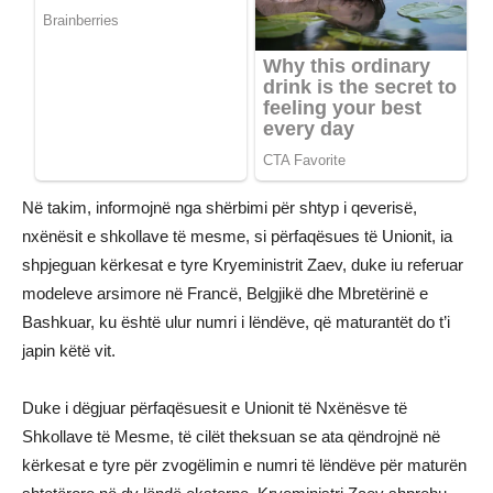
Në takim, informojnë nga shërbimi për shtyp i qeverisë,
nxënësit e shkollave të mesme, si përfaqësues të Unionit, ia
shpjeguan kërkesat e tyre Kryeministrit Zaev, duke iu referuar
modeleve arsimore në Francë, Belgjikë dhe Mbretërinë e
Bashkuar, ku është ulur numri i lëndëve, që maturantët do t’i
japin këtë vit.
Duke i dëgjuar përfaqësuesit e Unionit të Nxënësve të
Shkollave të Mesme, të cilët theksuan se ata qëndrojnë në
kërkesat e tyre për zvogëlimin e numri të lëndëve për maturën