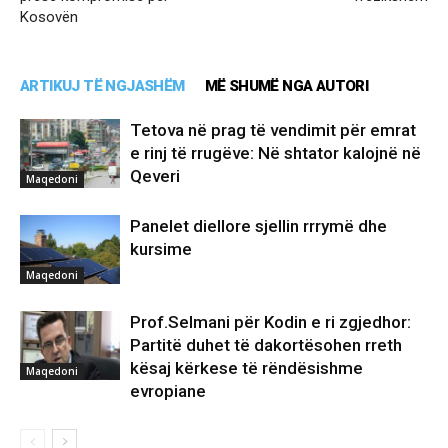
Kosovën
ARTIKUJ TË NGJASHËM
MË SHUMË NGA AUTORI
Tetova në prag të vendimit për emrat
e rinj të rrugëve: Në shtator kalojnë në
Qeveri
Maqedoni
Panelet diellore sjellin rrrymë dhe
kursime
Maqedoni
Prof.Selmani për Kodin e ri zgjedhor:
Partitë duhet të dakortësohen rreth
kësaj kërkese të rëndësishme
Maqedoni
evropiane