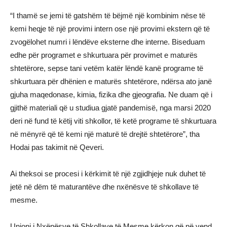
“I thamë se jemi të gatshëm të bëjmë një kombinim nëse të
kemi heqje të një provimi intern ose një provimi ekstern që të
zvogëlohet numri i lëndëve eksterne dhe interne. Biseduam
edhe për programet e shkurtuara për provimet e maturës
shtetërore, sepse tani vetëm katër lëndë kanë programe të
shkurtuara për dhënien e maturës shtetërore, ndërsa ato janë
gjuha maqedonase, kimia, fizika dhe gjeografia. Ne duam që i
gjithë materiali që u studiua gjatë pandemisë, nga marsi 2020
deri në fund të këtij viti shkollor, të ketë programe të shkurtuara
në mënyrë që të kemi një maturë të drejtë shtetërore”, tha
Hodai pas takimit në Qeveri.
Ai theksoi se procesi i kërkimit të një zgjidhjeje nuk duhet të
jetë në dëm të maturantëve dhe nxënësve të shkollave të
mesme.
Unioni i Nxënësve të Shkollave të Mesme kërkon që në vend