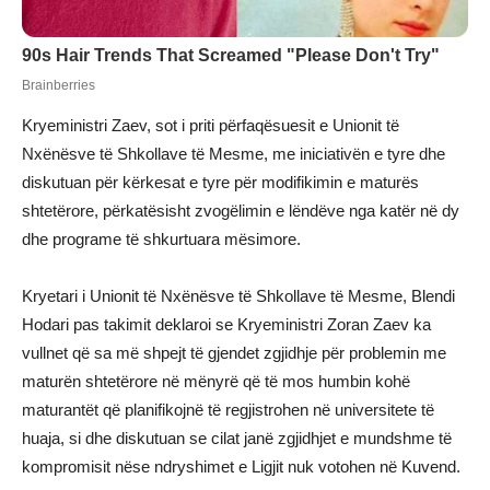
Kryeministri Zaev, sot i priti përfaqësuesit e Unionit të
Nxënësve të Shkollave të Mesme, me iniciativën e tyre dhe
diskutuan për kërkesat e tyre për modifikimin e maturës
shtetërore, përkatësisht zvogëlimin e lëndëve nga katër në dy
dhe programe të shkurtuara mësimore.
Kryetari i Unionit të Nxënësve të Shkollave të Mesme, Blendi
Hodari pas takimit deklaroi se Kryeministri Zoran Zaev ka
vullnet që sa më shpejt të gjendet zgjidhje për problemin me
maturën shtetërore në mënyrë që të mos humbin kohë
maturantët që planifikojnë të regjistrohen në universitete të
huaja, si dhe diskutuan se cilat janë zgjidhjet e mundshme të
kompromisit nëse ndryshimet e Ligjit nuk votohen në Kuvend.