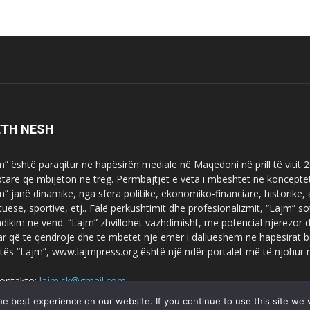
ETH NESH
m” është paraqitur në hapësirën mediale në Maqedoni në prill të vitit
ptare që mbijeton në treg. Përmbajtjet e veta i mbështet në koncepte
m” janë dinamike, nga sfera politike, ekonomiko-financiare, historike,
tuese, sportive, etj.. Falë përkushtimit dhe profesionalizmit, “Lajm
dikim në vend. “Lajm” zhvillohet vazhdimisht, me potencial njerëzor
uar që të qëndrojë dhe të mbetet një emër i dallueshëm në hapësirat b
tës “Lajm”, www.lajmpress.org është një ndër portalet më të njohur
ontakto:
lajm.sk@gmail.com
e best experience on our website. If you continue to use this site we w