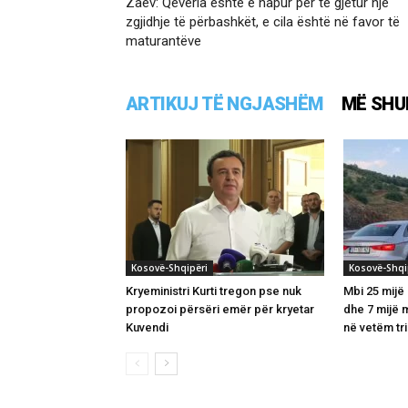
Zaev: Qeveria është e hapur për të gjetur një
zgjidhje të përbashkët, e cila është në favor të
maturantëve
ARTIKUJ TË NGJASHËM
MË SHU
Kosovë-Shqipëri
Kosovë-Shqi
Kryeministri Kurti tregon pse nuk
Mbi 25 mijë
propozoi përsëri emër për kryetar
dhe 7 mijë 
Kuvendi
në vetëm tri