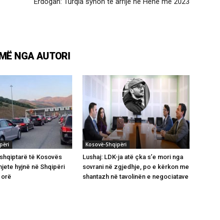
Erdogan: Turqia synon të arrijë në Hënë më 2023
MË NGA AUTORI
përi
Kosovë-Shqipëri
 shqiptarë të Kosovës
Lushaj: LDK-ja atë çka s’e mori nga
mjete hyjnë në Shqipëri
sovrani në zgjedhje, po e kërkon me
 orë
shantazh në tavolinën e negociatave