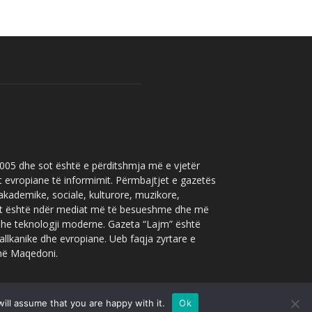
 2005 dhe sot është e përditshmja më e vjetër
t evropiane të informimit. Përmbajtjet e gazetës
 akademike, sociale, kulturore, muzikore,
” sot është ndër mediat më të besueshme dhe më
 dhe teknologji moderne. Gazeta “Lajm” është
allkanike dhe evropiane. Ueb faqja zyrtare e
 në Maqedoni.
ill assume that you are happy with it.
Ok