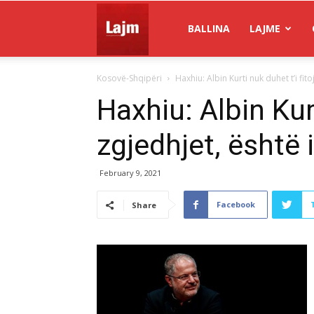
Gazeta
BALLINA
LAJME
Kosovë-Shqipëri
Haxhiu: Albin Kurti nuk duhet t’i fit
Lajm
Haxhiu: Albin Kurt
zgjedhjet, është 
February 9, 2021
Facebook
Share