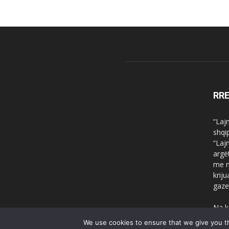
RR
“Laj
shqi
“Laj
argë
me n
krij
gaze
Na k
We use cookies to ensure that we give you th