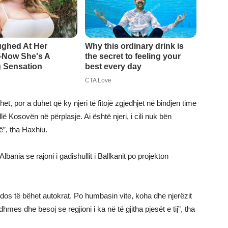
, por a duhet që ky njeri të fitojë zgjedhjet në bindjen time
llë Kosovën në përplasje. Ai është njeri, i cili nuk bën
”, tha Haxhiu.
ania se rajoni i gadishullit i Ballkanit po projekton
endos të bëhet autokrat. Po humbasin vite, koha dhe njerëzit
mes dhe besoj se regjioni i ka në të gjitha pjesët e tij”, tha