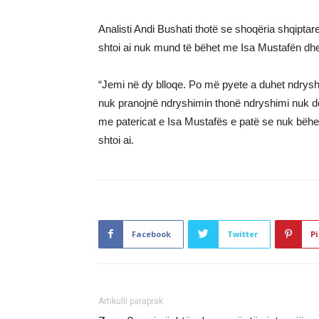
Analisti Andi Bushati thotë se shoqëria shqip
shtoi ai nuk mund të bëhet me Isa Mustafën dh
“Jemi në dy blloqe. Po më pyete a duhet ndrys
nuk pranojnë ndryshimin thonë ndryshimi nuk do 
me patericat e Isa Mustafës e patë se nuk bëh
shtoi ai.
Facebook
Twitter
Pi
Artikulli paraprak