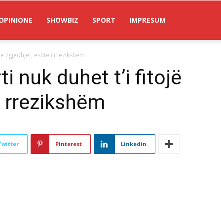
OPINIONE
SHOWBIZ
SPORT
IMPRESUM
ojë zgjedhjet, është i rrezikshëm
i nuk duhet t’i fitojë
i rrezikshëm
Twitter
Pinterest
Linkedin