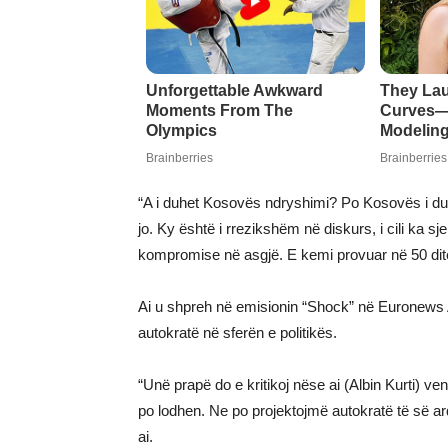
“A i duhet Kosovës ndryshimi? Po Kosovës i duhet
jo. Ky është i rrezikshëm në diskurs, i cili ka sje
kompromise në asgjë. E kemi provuar në 50 ditë
Ai u shpreh në emisionin “Shock” në Euronews Alb
autokratë në sferën e politikës.
“Unë prapë do e kritikoj nëse ai (Albin Kurti) v
po lodhen. Ne po projektojmë autokratë të së ardh
ai.