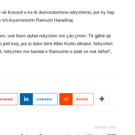
tare në Kosovë e ka të domosdoshme ndryshimin, por ky hap
e ish-kryeministrin Ramush Haradinaj.
him, unë them duhet ndryshim me çdo çmim. Të gjithë që
jetë keq, por jo duke bërë Albin Kurtin diktator. Ndryshim
et, ndryshim me bandat e Ramushin e patë se nuk bëhet”,
nterest
Linkedin
ReddIt
Artikulli tjetër