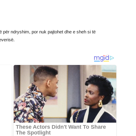
 për ndryshim, por nuk pajtohet dhe e sheh si të
everisë.