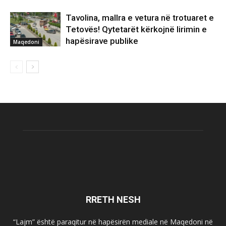
Tavolina, mallra e vetura në trotuaret e
Tetovës! Qytetarët kërkojnë lirimin e
hapësirave publike
Maqedoni
RRETH NESH
“Lajm” është paraqitur në hapësirën mediale në Maqedoni në