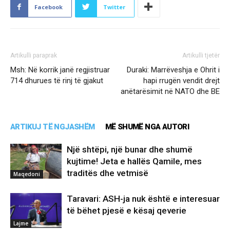
Facebook
Twitter
Artikulli paraprak
Artikulli tjetër
Msh: Në korrik janë regjistruar
Duraki: Marrëveshja e Ohrit i
714 dhurues të rinj të gjakut
hapi rrugën vendit drejt
anëtarësimit në NATO dhe BE
ARTIKUJ TË NGJASHËM
MË SHUMË NGA AUTORI
Një shtëpi, një bunar dhe shumë
kujtime! Jeta e hallës Qamile, mes
traditës dhe vetmisë
Maqedoni
Taravari: ASH-ja nuk është e interesuar
të bëhet pjesë e kësaj qeverie
Lajme