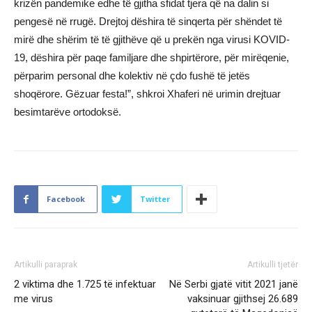
krizën pandemike edhe të gjitha sfidat tjera që na dalin si
pengesë në rrugë. Drejtoj dëshira të sinqerta për shëndet të
mirë dhe shërim të të gjithëve që u prekën nga virusi KOVID-
19, dëshira për paqe familjare dhe shpirtërore, për mirëqenie,
përparim personal dhe kolektiv në çdo fushë të jetës
shoqërore. Gëzuar festa!”, shkroi Xhaferi në urimin drejtuar
besimtarëve ortodoksë.
Facebook
Twitter
Artikulli paraprak
Artikulli tjetër
2 viktima dhe 1.725 të infektuar
Në Serbi gjatë vitit 2021 janë
me virus
vaksinuar gjithsej 26.689