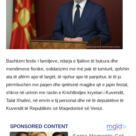
Bashkimi festiv i familjeve, ndarja e fjalëve të bukura dhe
mendimeve fisnike, solidarizimi me më pak të lumturit, qofshin
ata të afërm apo të largët, të njohur apo të panjohur, le të ju
përmbushen me paqen dhe qetësinë magjike që e japin festat,
shkroi në urimin me rastin e Krishtlindjes kryetari i Kuvendit,
Talat Xhaferi, në emrin e tij personal dhe në të deputetëve të
Kuvendit të Republikës së Maqedonisë së Veriut.