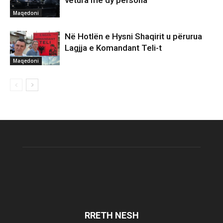
vetura me dy persona
Maqedoni
Në Hotlën e Hysni Shaqirit u përurua
Lagjja e Komandant Teli-t
Maqedoni
RRETH NESH