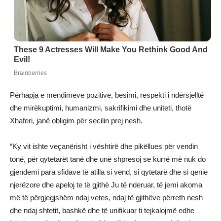
Përhapja e mendimeve pozitive, besimi, respekti i ndërsjelltë
dhe mirëkuptimi, humanizmi, sakrifikimi dhe uniteti, thotë
Xhaferi, janë obligim për secilin prej nesh.
“Ky vit ishte veçanërisht i vështirë dhe pikëllues për vendin
tonë, për qytetarët tanë dhe unë shpresoj se kurrë më nuk do
gjendemi para sfidave të atilla si vend, si qytetarë dhe si qenie
njerëzore dhe apeloj te të gjithë Ju të nderuar, të jemi akoma
më të përgjegjshëm ndaj vetes, ndaj të gjithëve përreth nesh
dhe ndaj shtetit, bashkë dhe të unifikuar ti tejkalojmë edhe