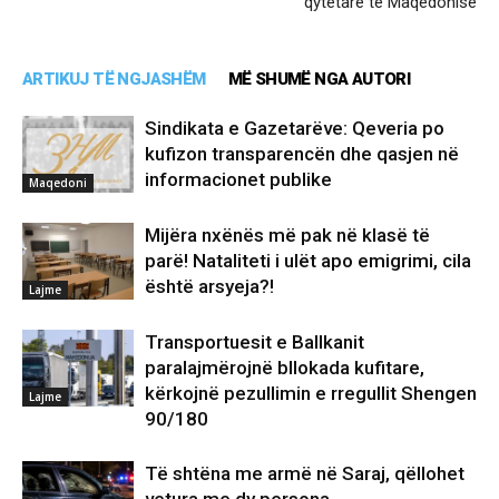
qytetarë të Maqedonisë
ARTIKUJ TË NGJASHËM
MË SHUMË NGA AUTORI
Sindikata e Gazetarëve: Qeveria po
kufizon transparencën dhe qasjen në
informacionet publike
Maqedoni
Mijëra nxënës më pak në klasë të
parë! Nataliteti i ulët apo emigrimi, cila
është arsyeja?!
Lajme
Transportuesit e Ballkanit
paralajmërojnë bllokada kufitare,
kërkojnë pezullimin e rregullit Shengen
Lajme
90/180
Të shtëna me armë në Saraj, qëllohet