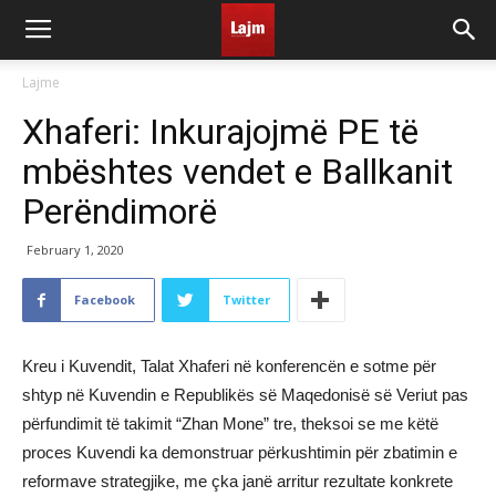
Lajme
Xhaferi: Inkurajojmë PE të
mbështes vendet e Ballkanit
Perëndimorë
February 1, 2020
Facebook
Twitter
Kreu i Kuvendit, Talat Xhaferi në konferencën e sotme për
shtyp në Kuvendin e Republikës së Maqedonisë së Veriut pas
përfundimit të takimit “Zhan Mone” tre, theksoi se me këtë
proces Kuvendi ka demonstruar përkushtimin për zbatimin e
reformave strategjike, me çka janë arritur rezultate konkrete