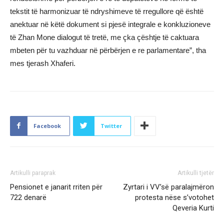
tekstit të harmonizuar të ndryshimeve të rregullore që është
anektuar në këtë dokument si pjesë integrale e konkluzioneve
të Zhan Mone dialogut të tretë, me çka çështje të caktuara
mbeten për tu vazhduar në përbërjen e re parlamentare”, tha
mes tjerash Xhaferi.
Facebook
Twitter
Artikulli paraprak
Artikulli tjetër
Pensionet e janarit rriten për
Zyrtari i VV’së paralajmëron
722 denarë
protesta nëse s’votohet
Qeveria Kurti