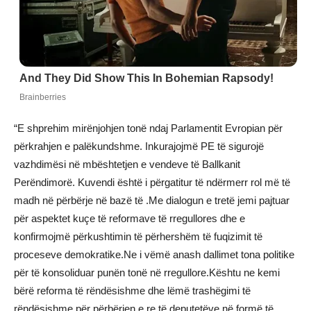
“E shprehim mirënjohjen tonë ndaj Parlamentit Evropian për
përkrahjen e palëkundshme. Inkurajojmë PE të sigurojë
vazhdimësi në mbështetjen e vendeve të Ballkanit
Perëndimorë. Kuvendi është i përgatitur të ndërmerr rol më të
madh në përbërje në bazë të .Me dialogun e tretë jemi pajtuar
për aspektet kuçe të reformave të rregullores dhe e
konfirmojmë përkushtimin të përhershëm të fuqizimit të
proceseve demokratike.Ne i vëmë anash dallimet tona politike
për të konsoliduar punën tonë në rregullore.Kështu ne kemi
bërë reforma të rëndësishme dhe lëmë trashëgimi të
rëndësishme për përbërjen e re të deputetëve në formë të