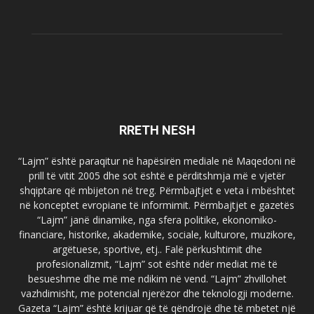
RRETH NESH
“Lajm” është paraqitur në hapësirën mediale në Maqedoni në
prill të vitit 2005 dhe sot është e përditshmja më e vjetër
shqiptare që mbijeton në treg. Përmbajtjet e veta i mbështet
në konceptet evropiane të informimit. Përmbajtjet e gazetës
“Lajm” janë dinamike, nga sfera politike, ekonomiko-
financiare, historike, akademike, sociale, kulturore, muzikore,
argëtuese, sportive, etj.. Falë përkushtimit dhe
profesionalizmit, “Lajm” sot është ndër mediat më të
besueshme dhe më me ndikim në vend. “Lajm” zhvillohet
vazhdimisht, me potencial njerëzor dhe teknologji moderne.
Gazeta “Lajm” është krijuar që të qëndrojë dhe të mbetet një